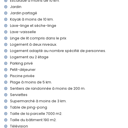
enfants, les séances photo et les séances de yoga
Escalade à moins de 10 km.
Jardin
Installations et services inclus dans le prix de location de la
Jardin partagé
location
Kayak à moins de 10 km.
internet (WiFi)
Lave-linge et sèche-linge
aspirateur et fer et planche à repasser
Lave-vaisselle
literie et serviettes
Linge de lit compris dans le prix
assistance téléphonique 24h/24
Logement à deux niveaux.
ping pong
zone avec des services de relaxation et de bien-être
Logement adapté au nombre spécifié de personnes.
Logement au 2 étage
Installations et services avec supplément de prix
Parking privé
petit déjeuner
Petit-déjeuner
blanchisserie
Piscine privée
chauffage central et climatisation
Plage à moins de 5 km.
Activités sportives
Sentiers de randonnée à moins de 200 m.
Serviettes
randonnée pédestre, VTT et cyclisme (dans un rayon de
1000 mètres de la location)
Supermarché à moins de 3 km.
tennis, golf (Moraira), escalade, canoë-kayak (kayak),
Table de ping-pong
pêche, plongée et ski nautique (dans un rayon de 10
Taille de la parcelle 7000 m2.
kilomètres de la location)
Taille du bâtiment 190 m2.
Télévision