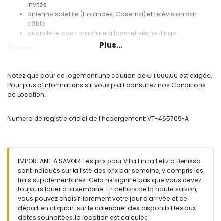
invités
antenne satellite (Holandes, Casema) et télévision par
câble
buanderie avec machine à laver et sèche-linge
Plus...
Cuisine
cuisine américaine avec cuisinière électrique, four
électrique, lave-vaisselle, refrigérateur, cafetière électrique,
Notez que pour ce logement une caution de € 1.000,00 est exigée.
mixeur, grille-pain, presse-citron et fontaine d'eau
Pour plus d’informations s’il vous plaît consultez nos Conditions
de Location.
Chambres à coucher et salles de bain
chambre à coucher climatisée avec lit double, sofa-lit et
Numero de registre oficiel de l'hebergement: VT-465709-A
ventilateur
chambre à coucher climatisée avec 2 lits simples et
ventilateur
chambre à coucher climatisée avec 2 lits simples (de 190 x
80cm) et ventilateur
IMPORTANT À SAVOIR: Les prix pour Villa Finca Feliz à Benissa
salle de bain avec double lavabo, douche, toilette et
sont indiqués sur la liste des prix par semaine, y compris les
sèche-cheveux
frais supplémentaires. Cela ne signifie pas que vous devez
salle de bain avec lavabo simple, douche et toilette
toujours louer à la semaine. En dehors de la haute saison,
vous pouvez choisir librement votre jour d'arrivée et de
Extérieur de la location
départ en cliquant sur le calendrier des disponibilités aux
grand terrain
dates souhaitées, la location est calculée