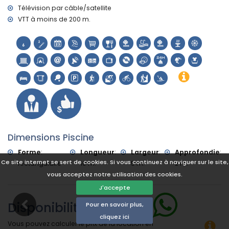
Télévision par câble/satellite
VTT à moins de 200 m.
Dimensions Piscine
Forme
:
Longueur
:
Largeur
:
Approfondie
:
Ce site internet se sert de cookies. Si vous continuez à naviguer sur le site,
rectangulaire
10 m.
5 m.
2 m.
vous acceptez notre utilisation des cookies.
J'accepte
Disponibilité
Pour en savoir plus,
cliquez ici
Vous pouvez calculer le prix de la location en