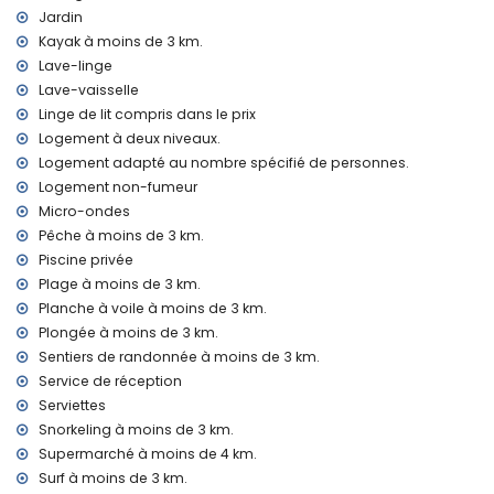
internet (WiFi)
Jardin
fer et planche à repasser
Kayak à moins de 3 km.
linge de lit et serviettes
Lave-linge
service de réception et service d'urgence 24 heures sur 24
chauffage de l'air et climatisation
Lave-vaisselle
Linge de lit compris dans le prix
Équipements et services avec supplément
Logement à deux niveaux.
lit supplémentaire et lit/berceau pour enfant (sur demande)
Logement adapté au nombre spécifié de personnes.
Logement non-fumeur
Divertissements et activités de loisirs pour vos vacances à
Benitachell, Costa Blanca
Micro-ondes
Pêche à moins de 3 km.
bar (à moins de 5 kilomètres de la maison)
Piscine privée
Sites et culture à Benitachell, Costa Blanca
Plage à moins de 3 km.
Planche à voile à moins de 3 km.
bâtiment architectural (Pueblo Histórico, Benitachell), lieu
historique (Pueblo Histórico et Benitachell) (à moins de 5
Plongée à moins de 3 km.
kilomètres de l'hébergement)
Sentiers de randonnée à moins de 3 km.
musée (Pueblo Histórico, Javea), église (Parroquia de Santa
Service de réception
Mª Magdalena, Benitachell), château (Castell de Teulada-
Serviettes
Moraira), ruine (Torre del Cap d'Or) et monument (Castell de
Snorkeling à moins de 3 km.
Teulada-Moraira) (à moins de 10 kilomètres de
Supermarché à moins de 4 km.
l'hébergement)
palais (Palais Royal de Valence) (à moins de 25 kilomètres
Surf à moins de 3 km.