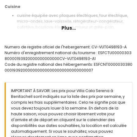
Cuisine
cuisine équipée avec plaques électriques, four électrique,
micro-ondes, lave-vaisselle, réfrigérateur-congélateur,
cafetière, bouilloire électrique, mixeur et grille-pain
Plus...
Chambres et salles de bains
2 chambres avec climatisation, chacune avec lit double et
Numero de registre oficiel de l'hebergement: CV-VUT0498193-A
ventilateur
Numéro d'enregistrement national du tourisme : ESFCTU00000303
chambre avec climatisation, 2 lits simples et ventilateur
80000193920000000000000CV-VUT0498193-A1
salle de bains avec lavabo simple, baignoire/douche et
Code du registre national des hébergements: ESFCNT0000030380
toilettes
0001939200000000000000000000000000007
salle de bains avec lavabo simple, douche et toilettes
Extérieur de la villa
IMPORTANT À SAVOIR: Les prix pour Villa Cala Serena à
grand terrain clos
Benitachell sont indiqués sur la liste des prix par semaine, y
piscine privée en forme de rein mesurant 9m x 4m et 1,9m
compris les frais supplémentaires. Cela ne signifie pas que
de profondeur
vous devez toujours louer à la semaine. En dehors de la
jardin avec gravier et mobilier de jardin avec transats
haute saison, vous pouvez choisir librement votre jour
terrasse couverte
d'arrivée et de départ en cliquant sur le calendrier des
barbecue
disponibilités aux dates souhaitées, la location est calculée
coin salon extérior et coin repas extérieur
automatiquement. Si vous le souhaitez, vous pouvez
garage privé