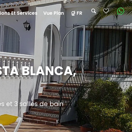
ions Et Services
Vue Plan
FR
STA BLANCA,
 et 3 salles de bain