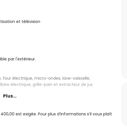
isation et télévision
e par l'extérieur.
 four électrique, micro-ondes, lave-vaisselle,
loire électrique, grille-pain et extracteur de jus
Plus...
lévision et salle de bains attenante
 avec ventilateur
0,00 est exigée. Pour plus d’informations s’il vous plaît
 et ventilateur
le, douche et toilettes