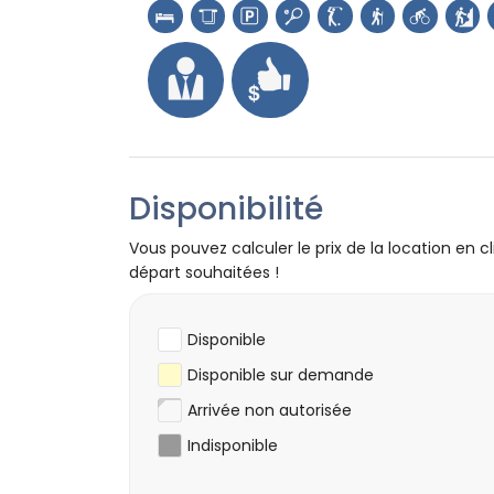
tennis, golf (Javea), randonnée et cyclism
équitation, escalade, canoë, kayak, plongé
moins de 10 kilomètres de la villa)
Disponibilité
Vous pouvez calculer le prix de la location en cl
départ souhaitées !
Disponible
Disponible sur demande
Arrivée non autorisée
Indisponible