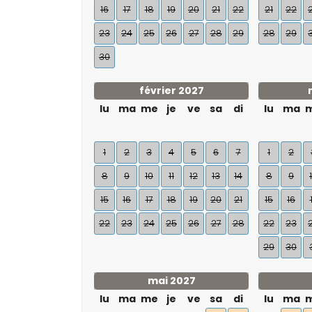
16
17
18
19
20
21
22
21
22
23
24
25
26
27
28
29
28
29
30
février 2027
lu
ma
me
je
ve
sa
di
lu
ma
1
2
3
4
5
6
7
1
2
8
9
10
11
12
13
14
8
9
15
16
17
18
19
20
21
15
16
22
23
24
25
26
27
28
22
23
29
30
mai 2027
lu
ma
me
je
ve
sa
di
lu
ma