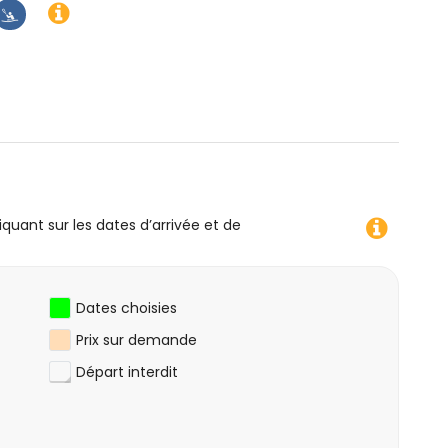
e (à moins de 5 kilomètres de la villa)
e, snorkeling, surf, planche à voile et ski nautique (à
iquant sur les dates d’arrivée et de
Dates choisies
Prix ​​sur demande
Départ interdit