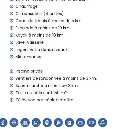
e location de la villa
Chauffage
Climatisation (4 unités)
Court de tennis à moins de 5 km.
Escalade à moins de 10 km.
Kayak à moins de 10 km.
Lave-vaisselle
Logement à deux niveaux.
nitachell, Costa Blanca
Micro-ondes
res de la maison)
Piscine privée
(à moins de 10 kilomètres de la maison)
 Natura, Mundo Mar), parc aquatique (Aqualandia et Aqua
Sentiers de randonnée à moins de 3 km.
maison)
Supermarché à moins de 2 km.
Taille du bâtiment 150 m2.
Télévision par câble/satellite
de 10 kilomètres de l'hébergement)
ent architectural (Catedral La Marina Benissa) (à moins