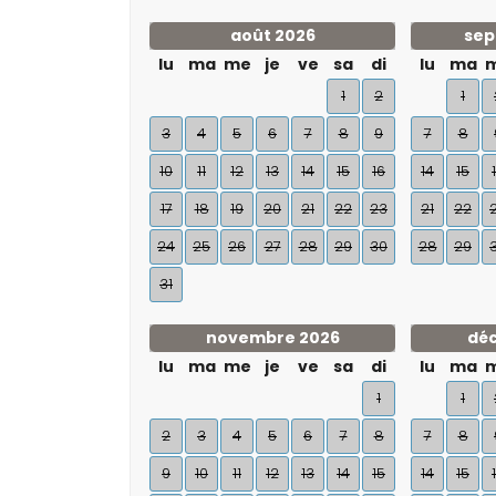
août 2026
sep
lu
ma
me
je
ve
sa
di
lu
ma
1
2
1
3
4
5
6
7
8
9
7
8
10
11
12
13
14
15
16
14
15
17
18
19
20
21
22
23
21
22
24
25
26
27
28
29
30
28
29
31
novembre 2026
dé
lu
ma
me
je
ve
sa
di
lu
ma
1
1
2
3
4
5
6
7
8
7
8
9
10
11
12
13
14
15
14
15