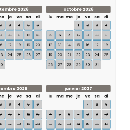
tembre 2026
octobre 2026
me
je
ve
sa
di
lu
ma
me
je
ve
sa
di
2
3
4
5
6
1
2
3
4
9
10
11
12
13
5
6
7
8
9
10
11
16
17
18
19
20
12
13
14
15
16
17
18
23
24
25
26
27
19
20
21
22
23
24
25
30
26
27
28
29
30
31
cembre 2026
janvier 2027
me
je
ve
sa
di
lu
ma
me
je
ve
sa
di
2
3
4
5
6
1
2
3
9
10
11
12
13
4
5
6
7
8
9
10
16
17
18
19
20
11
12
13
14
15
16
17