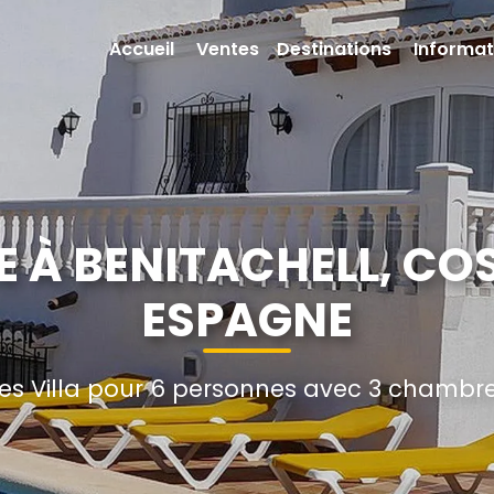
Accueil
Ventes
Destinations
Informat
IE À BENITACHELL, CO
ESPAGNE
s Villa pour 6 personnes avec 3 chambres