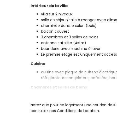
Intérieur de la villa
villa sur 2 niveaux
salle de séjour/salle à manger avec climat
cheminée dans le salon (bois)
balcon couvert
3 chambres et 3 salles de bains
antenne satellite (Astra)
buanderie avec machine à laver
Le premier étage est uniquement accessibl
Cuisine
cuisine avec plaque de cuisson électrique,
réfrigérateur-congélateur, cafetière, bouil
Chambres et salles de bains
chambre avec climatisation, lit double, té
chambre avec climatisation et lit double
Notez que pour ce logement une caution de € 40
chambre avec climatisation, 2 lits simples
consultez nos Conditions de Location.
salle de bains attenante avec lavabo simp