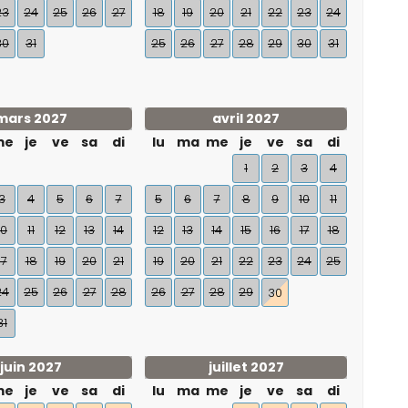
23
24
25
26
27
18
19
20
21
22
23
24
30
31
25
26
27
28
29
30
31
mars 2027
avril 2027
me
je
ve
sa
di
lu
ma
me
je
ve
sa
di
1
2
3
4
3
4
5
6
7
5
6
7
8
9
10
11
10
11
12
13
14
12
13
14
15
16
17
18
17
18
19
20
21
19
20
21
22
23
24
25
24
25
26
27
28
26
27
28
29
30
31
juin 2027
juillet 2027
me
je
ve
sa
di
lu
ma
me
je
ve
sa
di