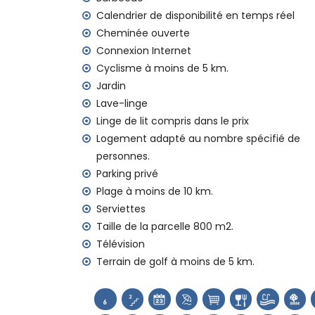
Équipements et services inclus dans le prix d
Calendrier de disponibilité en temps réel
Cheminée ouverte
internet (WiFi)
aspirateur, fer et planche à repasser
Connexion Internet
linge de lit et serviettes
Cyclisme à moins de 5 km.
Jardin
Équipements et services en supplément
Lave-linge
chauffage central et climatisation
Linge de lit compris dans le prix
Loisirs et activités pour vos vacances à Be
Logement adapté au nombre spécifié de
personnes.
discothèque et bar (à moins de 5 kilomèt
Parking privé
parc d'attractions (Family Park Moraira) 
Plage à moins de 10 km.
parc à thème (Terra Mítica), zoo (Terra
Natura) (à moins de 10 kilomètres de la 
Serviettes
Taille de la parcelle 800 m2.
Sites et culture à Benitachell, Costa Blanca
Télévision
château (Cap d'Or et Moraira) (à moins 
Terrain de golf à moins de 5 km.
ruine (Baños de la Reina Calpe) et bâtim
de 25 kilomètres de l'hébergement)
Sports