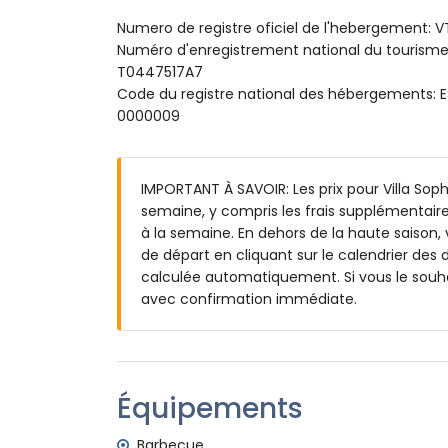
salle de bains avec lavabo simple, combi
Numero de registre oficiel de l'hebergement: 
salle de bains avec lavabo simple, douche
Numéro d'enregistrement national du touri
Extérieur de la villa
T0447517A7
Code du registre national des hébergemen
piscine privée mesurant 9m x 4m
0000009
jardin avec gravier, arbres et mobilier de 
3 terrasses, dont 1 est couverte
barbecue
douche extérieure
IMPORTANT À SAVOIR: Les prix pour Villa Sophi
espace de vie extérieur et salle à manger
semaine, y compris les frais supplémentaire
2 places de parking privées
à la semaine. En dehors de la haute saison, 
de départ en cliquant sur le calendrier des d
Informations supplémentaires
calculée automatiquement. Si vous le souha
ville la plus proche : Benitachell (à moins 
avec confirmation immédiate.
plage la plus proche : Cala de los Moraig (
port le plus proche : El Portet Moraira (à m
aéroport le plus proche : Alicante (à moins
deuxième aéroport le plus proche : Valen
Équipements
les animaux de compagnie ne sont pas a
L'hébergement convient très bien aux fa
Barbecue