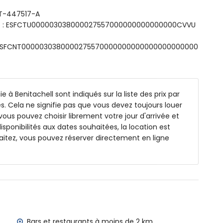
naison baignoire/douche et toilettes
VT-447517-A
 et toilettes
sme : ESFCTU000003038000027557000000000000000CVVU
ts: ESFCNT0000030380000275570000000000000000000000
jardin avec transats
e à Benitachell sont indiqués sur la liste des prix par
 extérieure
s. Cela ne signifie pas que vous devez toujours louer
vous pouvez choisir librement votre jour d'arrivée et
isponibilités aux dates souhaitées, la location est
itez, vous pouvez réserver directement en ligne
de 3 kilomètres de la villa)
à moins de 10 kilomètres de la villa)
oins de 10 kilomètres de la villa)
 de 100 kilomètres de la villa)
ce (> 100 kilomètres)
utorisés
milles avec enfants
Bars et restaurants à moins de 2 km.