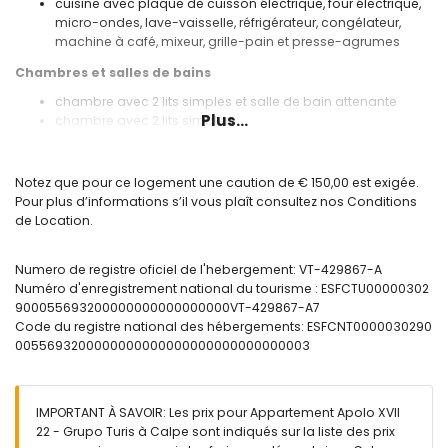
cuisine avec plaque de cuisson électrique, four électrique,
micro-ondes, lave-vaisselle, réfrigérateur, congélateur,
machine à café, mixeur, grille-pain et presse-agrumes
Chambres et salles de bains
chambre avec 2 lits simples et salle de bain attenante
Plus...
chambre avec 2 lits simples
salle de bain attenante avec lavabo simple, baignoire et
toilettes
salle de bain avec lavabo simple, baignoire et toilettes
Notez que pour ce logement une caution de € 150,00 est exigée.
Pour plus d’informations s’il vous plaît consultez nos Conditions
Extérieur de l'appartement
de Location.
terrain clos
piscine commune
Numero de registre oficiel de l'hebergement: VT-429867-A
piscine pour enfants
Numéro d'enregistrement national du tourisme : ESFCTU00000302
jardin commun gazonné avec des arbres
900055693200000000000000000VT-429867-A7
douche extérieure
Code du registre national des hébergements: ESFCNT0000030290
place de garage commune
0055693200000000000000000000000000003
Plus d'informations
ville la plus proche : Calpe (à moins de 1000 mètres de
l'appartement)
IMPORTANT À SAVOIR: Les prix pour Appartement Apolo XVII
plage la plus proche : La Fossa / Levante (à moins de 50
22 - Grupo Turis à Calpe sont indiqués sur la liste des prix