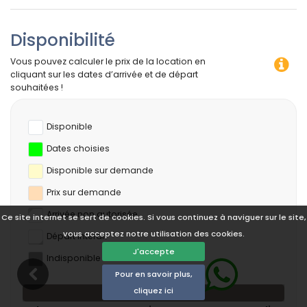
Disponibilité
Vous pouvez calculer le prix de la location en
cliquant sur les dates d’arrivée et de départ
souhaitées !
Disponible
Dates choisies
Disponible sur demande
Prix ​​sur demande
Arrivée non autorisée
Ce site internet se sert de cookies. Si vous continuez à naviguer sur le site,
vous acceptez notre utilisation des cookies.
Départ interdit
J'accepte
Indisponible
Pour en savoir plus,
cliquez ici
août 2026