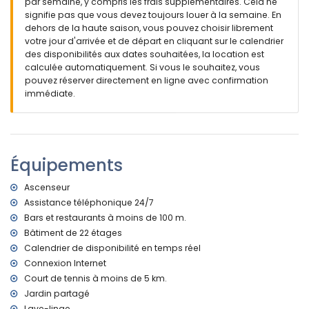
mètres de l'appartement)
par semaine, y compris les frais supplémentaires. Cela ne
aéroport le plus proche : El Altet (Alicante) (à moins de 100
signifie pas que vous devez toujours louer à la semaine. En
kilomètres de l'appartement)
dehors de la haute saison, vous pouvez choisir librement
transports publics à proximité : bus à moins de 50 mètres
votre jour d'arrivée et de départ en cliquant sur le calendrier
interdiction de fumer
des disponibilités aux dates souhaitées, la location est
animaux de compagnie non admis
calculée automatiquement. Si vous le souhaitez, vous
L'immeuble où se trouve le logement est équipé d'un
pouvez réserver directement en ligne avec confirmation
ascenseur.
immédiate.
Le logement est très adapté aux familles avec enfants
Équipements et services inclus dans le prix de la location de
l'appartement
Équipements
internet (fibre optique)
fer et planche à repasser
Ascenseur
linge de lit et serviettes
service d'urgence 24 heures sur 24
Assistance téléphonique 24/7
Bars et restaurants à moins de 100 m.
Équipements et services avec supplément
Bâtiment de 22 étages
lit pour enfant/berceau (sur demande)
Calendrier de disponibilité en temps réel
Connexion Internet
Divertissements et activités de loisirs pour vos vacances à
Calpe, Costa Blanca
Court de tennis à moins de 5 km.
Jardin partagé
parc d'attractions (Terra Mítica), zoo (Terra Natura et
Lave-linge