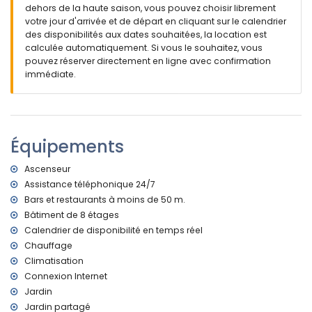
plage la plus proche : Playa Arenal (à moins de 100 mètres
dehors de la haute saison, vous pouvez choisir librement
de l'appartement)
votre jour d'arrivée et de départ en cliquant sur le calendrier
aéroport le plus proche : El Altet (Alicante) (à moins de 100
des disponibilités aux dates souhaitées, la location est
kilomètres de l'appartement)
calculée automatiquement. Si vous le souhaitez, vous
deuxième aéroport le plus proche : Manises (Valence) (>
pouvez réserver directement en ligne avec confirmation
100 kilomètres)
immédiate.
interdiction de fumer
animaux non admis
Le bâtiment où se trouve l'hébergement dispose d'un
ascenseur.
Équipements
L'hébergement est très adapté aux familles avec enfants.
Équipements et services inclus dans le prix de la location de
Ascenseur
l'appartement
Assistance téléphonique 24/7
internet (fibre optique)
Bars et restaurants à moins de 50 m.
fer et planche à repasser
Bâtiment de 8 étages
linge de lit et serviettes
Calendrier de disponibilité en temps réel
service d'urgence 24 heures sur 24
Chauffage
Équipements et services en supplément
Climatisation
Connexion Internet
chauffage central
lit d'enfant/parapluie (sur demande)
Jardin
Jardin partagé