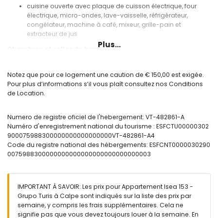
cuisine ouverte avec plaque de cuisson électrique, four
électrique, micro-ondes, lave-vaisselle, réfrigérateur,
congélateur, machine à café, mixeur, grille-pain et
extracteur de jus
Plus...
Chambres et salles de bains
chambre avec climatisation, lit double et salle de bain
attenante
Notez que pour ce logement une caution de € 150,00 est exigée.
chambre avec climatisation et 2 lits simples
Pour plus d’informations s’il vous plaît consultez nos Conditions
salle de bain attenante avec lavabo, douche et toilettes
de Location.
salle de bain avec lavabo, douche et toilettes
Extérieur de l'appartement
Numero de registre oficiel de l'hebergement: VT-482861-A
Numéro d'enregistrement national du tourisme : ESFCTU00000302
terrain clos
900075988300000000000000000VT-482861-A4
piscine commune en forme de rein
Code du registre national des hébergements: ESFCNT0000030290
jardin enherbé
0075988300000000000000000000000000003
jardin commun enherbé
douche extérieure
espace de garage commun
IMPORTANT À SAVOIR: Les prix pour Appartement Isea 153 -
Informations supplémentaires
Grupo Turis à Calpe sont indiqués sur la liste des prix par
ville la plus proche : Calpe (à moins de 50 mètres de
semaine, y compris les frais supplémentaires. Cela ne
l'appartement)
signifie pas que vous devez toujours louer à la semaine. En