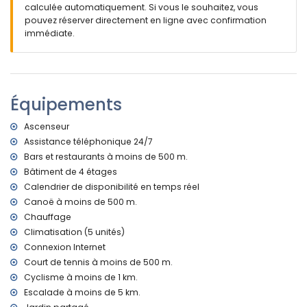
calculée automatiquement. Si vous le souhaitez, vous
terrasse couverte
pouvez réserver directement en ligne avec confirmation
douche extérieure
immédiate.
coin salon extérieur et coin repas extérieur
Plus d'informations
ville la plus proche : vieux centre de Jávea (à moins de 3
kilomètres de l'appartement)
Équipements
rivière ou bord de mer le plus proche : Méditerranée (à
moins de 500 mètres de l'appartement)
Ascenseur
plage la plus proche : plage d'Arenal (à moins de 500
Assistance téléphonique 24/7
mètres de l'appartement)
Bars et restaurants à moins de 500 m.
port le plus proche : Puerto de Jávea (à moins de 3
kilomètres de l'appartement)
Bâtiment de 4 étages
aéroport le plus proche : Alicante (à moins de 100
Calendrier de disponibilité en temps réel
kilomètres de l'appartement)
Canoë à moins de 500 m.
deuxième aéroport le plus proche : Valence (à moins de
Chauffage
100 kilomètres de l'appartement)
Climatisation (5 unités)
transports publics à proximité : bus à moins de 1000 mètres
Connexion Internet
interdiction de fumer
Court de tennis à moins de 500 m.
animaux non admis
L'immeuble où se trouve l'hébergement est équipé d'un
Cyclisme à moins de 1 km.
ascenseur.
Escalade à moins de 5 km.
L'hébergement est très adapté aux familles avec enfants