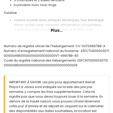
3 chambres et 2 salles de bains
buanderie avec lave-linge
Cuisine
cuisine ouverte avec plaques électriques, four électrique,
micro-ondes, lave-vaisselle, réfrigérateur-congélateur,
machine à café, bouilloire électrique et grille-pain
Plus...
Chambres et salles de bain
chambre avec climatisation, lit king-size (mesurant 200 par
Numero de registre oficiel de l'hebergement: CV-VUT0499788-A
180 cm), télévision et salle de bain en suite
Numéro d'enregistrement national du tourisme : ESFCTU000003071
chambre avec climatisation, canapé-lit (mesurant 200 par
00100049500000000000000000VT-499788-A0
160 cm) et télévision
Code du registre national des hébergements: ESFCNT0000030710
chambre avec climatisation, 2 lits simples (mesurant 200
0100049500000000000000000000000000009
par 90 cm)
salle de bain en suite avec lavabo simple, douche et
toilette
IMPORTANT À SAVOIR: Les prix pour Appartement Arenal
salle de bain avec lavabo simple, douche et toilette
Playa II à Javea sont indiqués sur la liste des prix par
Extérieur de l'appartement
semaine, y compris les frais supplémentaires. Cela ne
signifie pas que vous devez toujours louer à la semaine. En
terrain spacieux et clôturé
dehors de la haute saison, vous pouvez choisir librement
piscine commune mesurant 10m x 7m
votre jour d'arrivée et de départ en cliquant sur le calendrier
piscine pour enfants
des disponibilités aux dates souhaitées, la location est
jardin commun avec pelouse