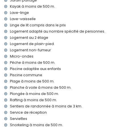
Jardin partagé
Kayak à moins de 500 m.
Équipements et services inclus dans le prix de location de
l'appartement
Lave-linge
Lave-vaisselle
internet (WiFi)
Linge de lit compris dans le prix
aspirateur et fer à repasser avec planche à repasser
linge de lit et serviettes
Logement adapté au nombre spécifié de personnes.
service de réception et service d'urgence 24 heures
Logement au 2 étage
chauffage par air et climatisation
Logement de plain-pied.
Logement non-fumeur
Équipements et services à supplément
Micro-ondes
lit bébé (sur demande)
Pêche à moins de 500 m.
Divertissements et activités de loisirs pour vos vacances à
Piscine adaptée aux enfants
Jávea, Costa Blanca
Piscine commune
discothèque, bar et promenade (Paseo De L'Arenal) (à
Plage à moins de 500 m.
moins de 500 mètres de la maison)
Planche à voile à moins de 500 m.
cinéma et théâtre (à moins de 5 kilomètres de la maison)
Plongée à moins de 500 m.
Rafting à moins de 500 m.
Sites et culture à Jávea, Costa Blanca
Sentiers de randonnée à moins de 3 km.
musée (Histórico de Jávea), église (Virgen de Loreto, Jávea
Service de réception
(Puerto)), ruine (Molinos de viento, Jávea), monument
Serviettes
(Histórico de Jávea), bâtiment architectural (Histórico de
Snorkeling à moins de 500 m.
Jávea) et lieu historique (Histórico de Jávea) (à moins de 5