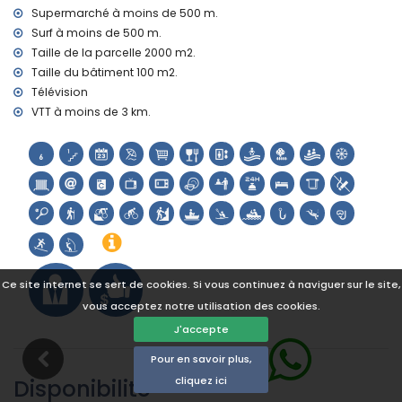
kilomètres de l'hébergement)
Supermarché à moins de 500 m.
palais (Palacio real de Valencia et Valence) (à moins de 25
Surf à moins de 500 m.
kilomètres de l'hébergement)
Taille de la parcelle 2000 m2.
Taille du bâtiment 100 m2.
Sports
Télévision
tennis, cyclisme, canoë, kayak, rafting, pêche, plongée,
VTT à moins de 3 km.
snorkeling, surf et planche à voile (à moins de 1000 mètres
de l'appartement)
randonnée, VTT et escalade (à moins de 5 kilomètres de
l'appartement)
golf (Club de Golf Jávea) et équitation (à moins de 10
kilomètres de l'appartement)
Ce site internet se sert de cookies. Si vous continuez à naviguer sur le site,
vous acceptez notre utilisation des cookies.
J'accepte
Pour en savoir plus,
Disponibilité
cliquez ici