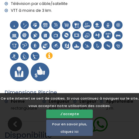
plongée, snorkeling, surf, planche à voile et ski nautique (à
Télévision par câble/satellite
moins de 5 kilomètres de la maison)
VTT à moins de 3 km.
Golf (Club de Golf Jávea) et équitation (à moins de 10
kilomètres de la maison)
Dimensions Piscine
Ce site internet se sert de cookies. Si vous continuez à naviguer sur le site,
Forme
:
Longueur
:
Largeur
:
Approfondie
:
vous acceptez notre utilisation des cookies.
rectangulaire
10 m.
5 m.
2 m.
J'accepte
Pour en savoir plus,
cliquez ici
Disponibilité