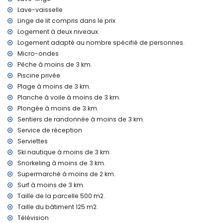
Chauffage par air
Lave-vaisselle
Installations et services en supplément
Linge de lit compris dans le prix
Climatisation
Logement à deux niveaux.
Lit supplémentaire et lits/couffins pour enfants (sur
Logement adapté au nombre spécifié de personnes.
demande)
Micro-ondes
Pêche à moins de 3 km.
Divertissements et loisirs pour vos vacances à Jávea, Costa
Blanca
Piscine privée
Plage à moins de 3 km.
Bar (à moins de 5 kilomètres de la maison)
Planche à voile à moins de 3 km.
Sites et culture à Jávea, Costa Blanca
Plongée à moins de 3 km.
Sentiers de randonnée à moins de 3 km.
Musée (Pueblo Histórico, Jávea), église (San Bartolomé,
Jávea), ruine (Pueblo Histórico, Jávea), monument (Pueblo
Service de réception
Histórico, Jávea), édifice architectural (Pueblo Histórico,
Serviettes
Jávea), lieu historique (Pueblo Histórico et Jávea) (à moins
Ski nautique à moins de 3 km.
de 10 kilomètres de l'hébergement)
Snorkeling à moins de 3 km.
Château (Portal de la Vila et Denia) (à moins de 25
Supermarché à moins de 2 km.
kilomètres de l'hébergement)
Surf à moins de 3 km.
Sports
Taille de la parcelle 500 m2.
Tennis (à moins de 1000 mètres de la maison)
Taille du bâtiment 125 m2.
Randonnée, VTT, cyclisme, escalade, canoë, kayak, pêche,
Télévision