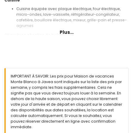
Cuisine
Cuisine équipée avec plaque électrique, four électrique,
micro-ondes, lave-vaisselle, réfrigérateur-congélateur,
cafetière, bouilloire électrique, mixeur, grille-pain et presse-
agrumes
Plus...
Chambres et salles de bains
3 chambres climatisées, chacune avec 2 lits simples
(mesurant 190 par 90 cm)
2 salles de bains chacune avec lavabo simple,
combinaison baignoire/douche, bidet et toilettes
Extérieur de cette maison de vacances
IMPORTANT À SAVOIR: Les prix pour Maison de vacances
Terrain clôturé
Monte Blanco à Javea sont indiqués sur la liste des prix par
Piscine privée mesurant 10 m x 5 m et 2 m de profondeur
semaine, y compris les frais supplémentaires. Cela ne
Jardin avec gravier, arbres et mobilier de jardin avec
signifie pas que vous devez toujours louer à la semaine. En
transats
dehors de la haute saison, vous pouvez choisir librement
2 terrasses, dont 1 couverte
votre jour d'arrivée et de départ en cliquant sur le calendrier
Barbecue
des disponibilités aux dates souhaitées, la location est
Espace salon extérieur et espace repas extérieur
calculée automatiquement. Si vous le souhaitez, vous
Parking communautaire
pouvez réserver directement en ligne avec confirmation
immédiate.
Plus d'informations