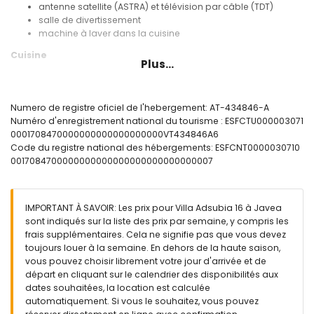
antenne satellite (ASTRA) et télévision par câble (TDT)
salle de divertissement
machine à laver dans la cuisine
Cuisine
Plus...
cuisine avec plaque de cuisson à gaz, four électrique,
micro-ondes, lave-vaisselle, réfrigérateur, congélateur,
cafetière, bouilloire électrique, mixeur, grille-pain et presse-
Numero de registre oficiel de l'hebergement: AT-434846-A
agrumes
Numéro d'enregistrement national du tourisme : ESFCTU000003071
0001708470000000000000000000VT434846A6
Chambres et salles de bains
Code du registre national des hébergements: ESFCNT0000030710
2 chambres avec climatisation, chacune avec lit queen size
0017084700000000000000000000000000007
(200 x 160cm) et salle de bains en suite
2 chambres avec climatisation, chacune avec lit queen size
(200 x 160cm), télévision, lecteur DVD et salle de bains en
IMPORTANT À SAVOIR: Les prix pour Villa Adsubia 16 à Javea
suite
sont indiqués sur la liste des prix par semaine, y compris les
chambre avec climatisation et lit queen size (200 x 160cm)
frais supplémentaires. Cela ne signifie pas que vous devez
chambre avec climatisation et 4 lits simples (200 x 90cm)
toujours louer à la semaine. En dehors de la haute saison,
chambre avec climatisation et 2 lits simples (200 x 90cm)
vous pouvez choisir librement votre jour d'arrivée et de
salle de bains en suite avec double lavabo, baignoire,
départ en cliquant sur le calendrier des disponibilités aux
douche et toilette
dates souhaitées, la location est calculée
salle de bains en suite avec lavabo simple, baignoire,
automatiquement. Si vous le souhaitez, vous pouvez
douche et toilette