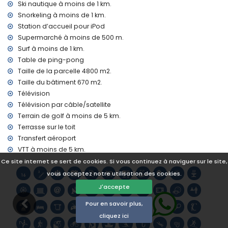
Ski nautique à moins de 1 km.
Installations privées et services en supplément
Snorkeling à moins de 1 km.
Station d’accueil pour iPod
service aéroport
Supermarché à moins de 500 m.
lit supplémentaire et lits/couffins pour enfants (sur
demande)
Surf à moins de 1 km.
Table de ping-pong
Divertissements et loisirs pour vos vacances à Javea, Costa
Taille de la parcelle 4800 m2.
Blanca
Taille du bâtiment 670 m2.
promenade (El Arenal et Javea) (à moins de 1000 mètres de
Télévision
la maison)
Télévision par câble/satellite
cinéma et bar (à moins de 5 kilomètres de la maison)
Terrain de golf à moins de 5 km.
Sites touristiques et culture à Javea, Costa Blanca
Terrasse sur le toit
Transfert aéroport
musée (Histórico de Javea, Javea), église (San Bartolome,
Pueblo, Javea), monument (Pueblo de Javea, Javea),
VTT à moins de 5 km.
bâtiment architectural (Histórico de Javea, Javea), lieu
Ce site internet se sert de cookies. Si vous continuez à naviguer sur le site,
historique (Pueblo de Javea et Javea) (à moins de 5
vous acceptez notre utilisation des cookies.
kilomètres de l'hébergement)
ruine (Molinos de Viento et Javea) (à moins de 10 kilomètres
J'accepte
de l'hébergement)
Pour en savoir plus,
château (Portal de la Vila et Denia) (à moins de 25
kilomètres de l'hébergement)
cliquez ici