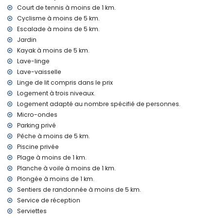
mètres de la villa)
Court de tennis à moins de 1 km.
port le plus proche: Puerto Aduanas del Mar, Javea (à
Cyclisme à moins de 5 km.
moins de 5 kilomètres de la villa)
parc le plus proche: Pinosol, Javea (à moins de 1000 mètres
Escalade à moins de 5 km.
de la villa)
Jardin
aéroport le plus proche: Alicante (à moins de 100 kilomètres
Kayak à moins de 5 km.
de la villa)
Lave-linge
deuxième aéroport le plus proche: Valence (> 100
Lave-vaisselle
kilomètres)
Linge de lit compris dans le prix
animaux domestiques permis
L'hébergement est très adapté pour les familles avec
Logement à trois niveaux.
enfants
Logement adapté au nombre spécifié de personnes.
Micro-ondes
Installations privées et services inclus dans le prix de
Parking privé
location
Pêche à moins de 5 km.
internet (WiFi)
Piscine privée
aspirateur et fer à repasser avec planche
Plage à moins de 1 km.
linge de lit et serviettes
Planche à voile à moins de 1 km.
service de réception et service d'urgence 24 heures sur 24
console de jeu (Wii)
Plongée à moins de 1 km.
chauffage central et climatisation
Sentiers de randonnée à moins de 5 km.
Service de réception
Installations / services communs
Serviettes
billard, tennis de table et baby-foot