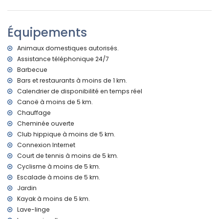
3 terrasses, dont une couverte
Barbecue
Espace de détente extérieur et espace à manger extérieur
Équipements
5 places de parking privées
Plus d'informations
Animaux domestiques autorisés.
Assistance téléphonique 24/7
Ville la plus proche : Jávea (à moins de 3 kilomètres de la
Barbecue
villa)
Rivière ou rive la plus proche : Méditerranée, Jávea (à moins
Bars et restaurants à moins de 1 km.
de 4 kilomètres de la villa)
Calendrier de disponibilité en temps réel
Plage la plus proche : La Grava, Jávea (à moins de 4
Canoë à moins de 5 km.
kilomètres de la villa)
Chauffage
Port le plus proche : Aduanas del Mar (à moins de 2
Cheminée ouverte
kilomètres de la villa)
Club hippique à moins de 5 km.
Parc le plus proche : Montgó, Jávea (à moins de 2
Connexion Internet
kilomètres de la villa)
Aéroport le plus proche : Alicante (à moins de 100
Court de tennis à moins de 5 km.
kilomètres de la villa)
Cyclisme à moins de 5 km.
Deuxième aéroport le plus proche : Valence (> 100
Escalade à moins de 5 km.
kilomètres)
Jardin
Fumer n'est pas autorisé
Kayak à moins de 5 km.
Animaux de compagnie autorisés
Lave-linge
L'hébergement est très adapté aux familles avec enfants