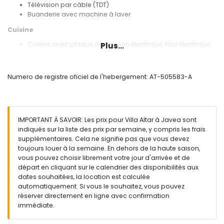
Télévision par câble (TDT)
Buanderie avec machine à laver
Cuisine
Cuisine avec plaque de cuisson électrique, four électrique,
Plus...
micro-ondes, lave-vaisselle, réfrigérateur-congélateur,
machine à café, mixeur, grille-pain et presse-agrumes
Numero de registre oficiel de l'hebergement: AT-505583-A
Chambres et salles de bains
Chambre avec lit double et salle de bains en suite
Chambre avec lit double, télévision et salle de bains en
suite
IMPORTANT À SAVOIR: Les prix pour Villa Altar à Javea sont
2 chambres, chacune avec lit double
indiqués sur la liste des prix par semaine, y compris les frais
Salle de bains en suite avec double lavabo,
supplémentaires. Cela ne signifie pas que vous devez
baignoire/douche et toilettes
toujours louer à la semaine. En dehors de la haute saison,
Salle de bains en suite avec lavabo simple, douche, bidet
vous pouvez choisir librement votre jour d'arrivée et de
et toilettes
départ en cliquant sur le calendrier des disponibilités aux
Salle de bains avec lavabo simple, douche et toilettes
dates souhaitées, la location est calculée
Extérieur de la villa
automatiquement. Si vous le souhaitez, vous pouvez
réserver directement en ligne avec confirmation
Terrain clos
immédiate.
Piscine privée mesurant 10m x 5m et 2m de profondeur
Jardin avec arbres et mobilier de jardin avec transats