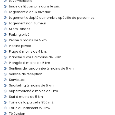
Lave-vaisselle
Installations et services inclus dans le prix de location de la
Linge de lit compris dans le prix
villa
Logement à deux niveaux.
Internet (WiFi)
Logement adapté au nombre spécifié de personnes.
Fer et planche à repasser
Logement non-fumeur
Linge de lit et serviettes
Micro-ondes
Service de réception et service d'urgence 24 heures sur 24
Parking privé
Chauffage central
Pêche à moins de 5 km.
Installations et services à supplément
Piscine privée
Lit supplémentaire et lit/canapé pour enfants (sur
Plage à moins de 4 km.
demande)
Planche à voile à moins de 5 km.
Plongée à moins de 5 km.
Divertissements et activités de loisirs pour vos vacances à
Jávea, Costa Blanca
Sentiers de randonnée à moins de 5 km.
Service de réception
Disco, bar et promenade (Paseo Marítimo) (à moins de 5
Serviettes
kilomètres de la maison)
Snorkeling à moins de 5 km.
Attractions et culture à Jávea, Costa Blanca
Supermarché à moins de 1 km.
Musée (Histórico de Jávea, Jávea), église (Virgen de Loreto,
Surf à moins de 5 km.
Puerto, Jávea), ruine (Molinos de Viento, Jávea), monument
Taille de la parcelle 950 m2.
(Pueblo de Jávea, Jávea), bâtiment architectural (Pueblo
Taille du bâtiment 270 m2.
de Jávea, Jávea), site historique (Pueblo de Jávea et
Télévision