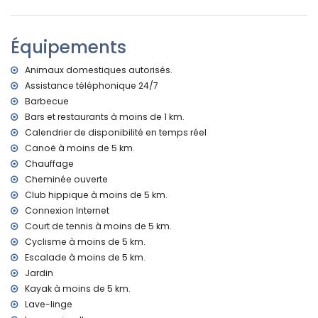
Plus d'informations
ville la plus proche : Xàbia (à moins de 3 kilomètres de la
Équipements
villa)
rive ou bord de mer le plus proche : Méditerranée, Xàbia (à
Animaux domestiques autorisés.
moins de 4 kilomètres de la villa)
Assistance téléphonique 24/7
plage la plus proche : La Grava, Xàbia (à moins de 4
Barbecue
kilomètres de la villa)
port le plus proche : Aduanas del Mar (à moins de 2
Bars et restaurants à moins de 1 km.
kilomètres de la villa)
Calendrier de disponibilité en temps réel
parc le plus proche : Montgó, Xàbia (à moins de 2
Canoë à moins de 5 km.
kilomètres de la villa)
Chauffage
aéroport le plus proche : Alicante (à moins de 100
Cheminée ouverte
kilomètres de la villa)
Club hippique à moins de 5 km.
deuxième aéroport le plus proche : Valence (> 100
Connexion Internet
kilomètres)
fumer n'est pas autorisé
Court de tennis à moins de 5 km.
animaux de compagnie acceptés
Cyclisme à moins de 5 km.
Logement très adapté pour les familles avec enfants
Escalade à moins de 5 km.
Jardin
Équipements et services inclus dans le prix de location de la
villa
Kayak à moins de 5 km.
Lave-linge
internet (WiFi)