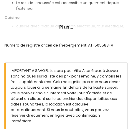
Le rez-de-chaussée est accessible uniquement depuis
l'extérieur.
Cuisine
cuisine avec plaque de cuisson électrique, four électrique,
Plus...
micro-ondes, lave-vaisselle, réfrigérateur-congélateur,
machine à café, mixeur, grille-pain et presse-agrumes
Numero de registre oficiel de l'hebergement: AT-505583-A
Chambres et salles de bains
chambre avec lit double et salle de bains en suite
2 chambres, chacune avec lit double
salle de bains en suite avec lavabo simple, douche, bidet
IMPORTANT À SAVOIR: Les prix pour Villa Altar 6 pax à Javea
et toilette
sont indiqués sur la liste des prix par semaine, y compris les
salle de bains avec lavabo simple, douche et toilette
frais supplémentaires. Cela ne signifie pas que vous devez
Extérieur de la villa
toujours louer à la semaine. En dehors de la haute saison,
vous pouvez choisir librement votre jour d'arrivée et de
terrain clôturé
départ en cliquant sur le calendrier des disponibilités aux
piscine privée de 10m x 5m et 2m de profondeur
dates souhaitées, la location est calculée
jardin avec arbres et mobilier de jardin avec transats
automatiquement. Si vous le souhaitez, vous pouvez
2 terrasses, dont une couverte
réserver directement en ligne avec confirmation
barbecue
immédiate.
espace salon extérieur et espace repas extérieur
5 places de parking privées