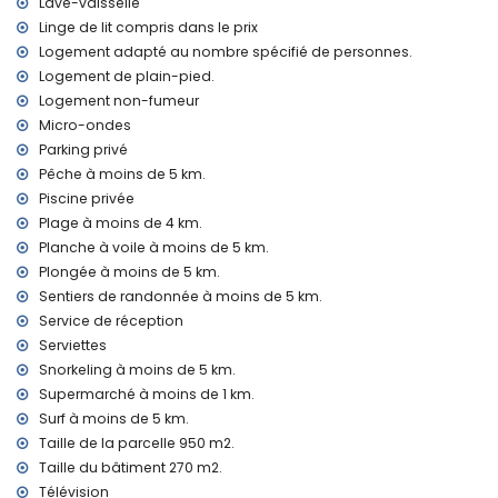
Lave-vaisselle
fer et planche à repasser
linge de lit et serviettes
Linge de lit compris dans le prix
service de réception et service d'urgence 24 heures sur 24
Logement adapté au nombre spécifié de personnes.
chauffage central
Logement de plain-pied.
Logement non-fumeur
Équipements et services avec supplément
Micro-ondes
lit supplémentaire et lit de bébé (sur demande)
Parking privé
Divertissements et activités de loisirs pour vos vacances à
Pêche à moins de 5 km.
Xàbia, Costa Blanca
Piscine privée
discothèque, bar et promenade (Paseo Marítimo) (à moins
Plage à moins de 4 km.
de 5 kilomètres de la maison)
Planche à voile à moins de 5 km.
Plongée à moins de 5 km.
Sites et culture à Xàbia, Costa Blanca
Sentiers de randonnée à moins de 5 km.
musée (Histórico de Xàbia, Xàbia), église (Virgen de Loreto,
Service de réception
Puerto, Xàbia), ruines (Molinos de Viento, Xàbia), monument
Serviettes
(Pueblo de Xàbia, Xàbia), bâtiment architectural (Pueblo de
Snorkeling à moins de 5 km.
Xàbia, Xàbia), lieu historique (Pueblo de Xàbia et Xàbia) (à
Supermarché à moins de 1 km.
moins de 5 kilomètres de l'hébergement)
château (Portal de la Vila et Dénia) (à moins de 10
Surf à moins de 5 km.
kilomètres de l'hébergement)
Taille de la parcelle 950 m2.
Taille du bâtiment 270 m2.
Sports
Télévision