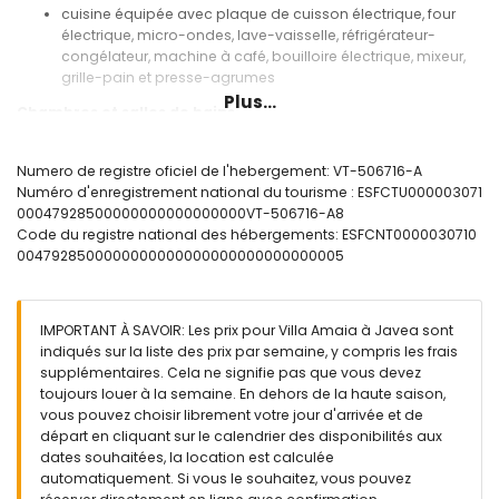
cuisine équipée avec plaque de cuisson électrique, four
électrique, micro-ondes, lave-vaisselle, réfrigérateur-
congélateur, machine à café, bouilloire électrique, mixeur,
grille-pain et presse-agrumes
Plus...
Chambres et salles de bains
chambre avec climatisation et lit king size (mesurant 200 x
190cm) et salle de bain en suite
Numero de registre oficiel de l'hebergement: VT-506716-A
chambre avec climatisation et lit queen size (mesurant 190
Numéro d'enregistrement national du tourisme : ESFCTU000003071
x 150cm) et salle de bain en suite
00047928500000000000000000VT-506716-A8
2 chambres avec climatisation, chacune avec 2 lits simples
Code du registre national des hébergements: ESFCNT0000030710
(mesurant 190 x 90cm)
0047928500000000000000000000000000005
salle de bain en suite avec double lavabo, douche, bidet et
toilettes
salle de bain en suite avec lavabo simple, baignoire et
IMPORTANT À SAVOIR: Les prix pour Villa Amaia à Javea sont
toilettes
indiqués sur la liste des prix par semaine, y compris les frais
salle de bain avec lavabo simple, douche et toilettes
supplémentaires. Cela ne signifie pas que vous devez
Extérieur de la villa
toujours louer à la semaine. En dehors de la haute saison,
vous pouvez choisir librement votre jour d'arrivée et de
terrain clôturé
départ en cliquant sur le calendrier des disponibilités aux
piscine privée mesurant 10m x 5m et 1,8m de profondeur
dates souhaitées, la location est calculée
joli jardin avec pelouse, gravier, arbres et mobilier de jardin
automatiquement. Si vous le souhaitez, vous pouvez
avec transats