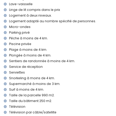
Équipements et services inclus dans le prix de location de la
Lave-vaisselle
villa
Linge de lit compris dans le prix
Logement à deux niveaux.
internet (WiFi)
fer et planche à repasser
Logement adapté au nombre spécifié de personnes.
linge de lit et serviettes
Micro-ondes
service de réception et service d'urgence 24 heures sur 24
Parking privé
chauffage central et climatisation
Pêche à moins de 4 km.
Équipements et services avec supplément
Piscine privée
Plage à moins de 4 km.
lit supplémentaire et lit/couchette pour enfants (sur
Plongée à moins de 4 km.
demande)
Sentiers de randonnée à moins de 4 km.
Activités de divertissement et de loisirs pour vos vacances
Service de réception
à Jávea, Costa Blanca
Serviettes
cinéma, théâtre, discothèque, bar, promenade (El Arenal et
Snorkeling à moins de 4 km.
Jávea) (à moins de 5 kilomètres de la maison)
Supermarché à moins de 3 km.
Sites et culture à Jávea, Costa Blanca
Surf à moins de 4 km.
Taille de la parcelle 990 m2.
musée (Histórico de Jávea), église (Virgen de Loreto, Puerto,
Taille du bâtiment 250 m2.
Jávea), ruines (Pueblo Histórico, Jávea), bâtiment
Télévision
architectural (Pueblo Histórico, Jávea) et lieu historique
(Histórico de Jávea) (à moins de 5 kilomètres du logement)
Télévision par câble/satellite