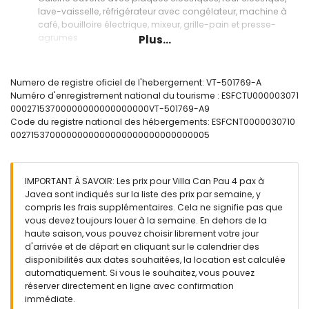
lave-vaisselle, réfrigérateur avec congélateur, machine à
café, bouilloire électrique, mixeur, grille-pain et presse-
agrumes
Plus...
Chambres et salles de bains
2 chambres climatisées, chacune avec lit queen-size
Numero de registre oficiel de l'hebergement: VT-501769-A
(dimension 200 x 160 cm) et salle de bains en suite
Numéro d'enregistrement national du tourisme : ESFCTU000003071
3 salles de bains en suite, chacune avec lavabo simple,
00027153700000000000000000VT-501769-A9
douche et toilette
Code du registre national des hébergements: ESFCNT0000030710
Salle de bains avec lavabo simple, douche et toilette
0027153700000000000000000000000000005
Extérieur de la villa
Grand terrain clos
IMPORTANT À SAVOIR: Les prix pour Villa Can Pau 4 pax à
Piscine privée en forme de lagon mesurant 12 m x 4 m et 2 m
Javea sont indiqués sur la liste des prix par semaine, y
de profondeur
compris les frais supplémentaires. Cela ne signifie pas que
Magnifique jardin avec pelouse et arbres, mobilier de jardin
vous devez toujours louer à la semaine. En dehors de la
avec transats
haute saison, vous pouvez choisir librement votre jour
3 terrasses, dont 1 couverte
d'arrivée et de départ en cliquant sur le calendrier des
Cuisine extérieure et barbecue
disponibilités aux dates souhaitées, la location est calculée
Espace salon extérieur et coin repas extérieur
automatiquement. Si vous le souhaitez, vous pouvez
2 places de parking couvertes privées et 3 places de
réserver directement en ligne avec confirmation
parking privées
immédiate.