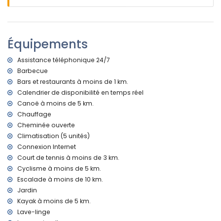
Informations supplémentaires
Ville la plus proche : Jávea (à moins de 5 kilomètres de la
villa)
Rive ou rivage le plus proche : Mediterráneo, Jávea (à
Équipements
moins de 3 kilomètres de la villa)
Plage la plus proche : La Granadella, Jávea (à moins de 3
Assistance téléphonique 24/7
kilomètres de la villa)
Barbecue
Port le plus proche : Puerto Aduanas del Mar, Jávea (à
Bars et restaurants à moins de 1 km.
moins de 5 kilomètres de la villa)
Parc le plus proche : Montgó, Jávea (à moins de 10
Calendrier de disponibilité en temps réel
kilomètres de la villa)
Canoë à moins de 5 km.
Aéroport le plus proche : Alicante (à moins de 100
Chauffage
kilomètres de la villa)
Cheminée ouverte
Deuxième aéroport le plus proche : Valence (> 100
Climatisation (5 unités)
kilomètres)
Connexion Internet
Fumer n'est pas permis
Court de tennis à moins de 3 km.
Les animaux de compagnie ne sont pas autorisés
L'hébergement est très adapté pour les familles avec
Cyclisme à moins de 5 km.
enfants
Escalade à moins de 10 km.
Jardin
Installations et services inclus dans le prix de location de la
Kayak à moins de 5 km.
villa
Lave-linge
Internet (WiFi)