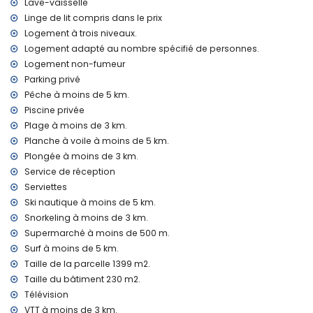
Lave-vaisselle
Fer et planche à repasser
Linge de lit compris dans le prix
Linge de lit et serviettes
Service de réception et service d'urgence 24h/24
Logement à trois niveaux.
Chauffage par air et climatisation
Logement adapté au nombre spécifié de personnes.
Logement non-fumeur
Installations et services à supplément
Parking privé
Lit supplémentaire et lit/couchette pour enfants (sur
Pêche à moins de 5 km.
demande)
Piscine privée
Divertissements et activités de loisirs pour vos vacances à
Plage à moins de 3 km.
Jávea, Costa Blanca
Planche à voile à moins de 5 km.
Discothèque, bar et promenade (Arenal Jávea) (à moins de
Plongée à moins de 3 km.
5 kilomètres de la maison)
Service de réception
Serviettes
Lieux et culture à Jávea, Costa Blanca
Ski nautique à moins de 5 km.
Musée (Histórico de Jávea), ruine (Molinos de Viento,
Snorkeling à moins de 3 km.
Jávea) et bâtiment architectural (Histórico de Jávea) (à
Supermarché à moins de 500 m.
moins de 5 kilomètres de l'hébergement)
Surf à moins de 5 km.
Église (Virgen de Loreto, Puerto, Jávea), monument (Pueblo
Taille de la parcelle 1399 m2.
de Jávea, Jávea) et lieu historique (Pueblo de Jávea) (à
moins de 10 kilomètres de l'hébergement)
Taille du bâtiment 230 m2.
Château (Portal de la Vila et Dénia) (à moins de 25
Télévision
kilomètres de l'hébergement)
VTT à moins de 3 km.