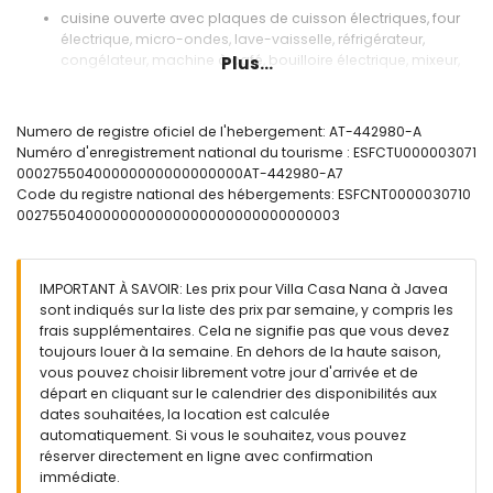
cuisine ouverte avec plaques de cuisson électriques, four
électrique, micro-ondes, lave-vaisselle, réfrigérateur,
congélateur, machine à café, bouilloire électrique, mixeur,
Plus...
grille-pain et presse-agrumes
cuisine avec plaques de cuisson électriques, four
électrique, micro-ondes, lave-vaisselle, réfrigérateur-
Numero de registre oficiel de l'hebergement: AT-442980-A
congélateur, machine à café, bouilloire électrique, mixeur,
Numéro d'enregistrement national du tourisme : ESFCTU000003071
grille-pain et presse-agrumes
00027550400000000000000000AT-442980-A7
Code du registre national des hébergements: ESFCNT0000030710
Chambres et salles de bains
0027550400000000000000000000000000003
chambre climatisée avec lit double
chambre climatisée avec 2 lits simples (mesurant 190 par
90 cm)
IMPORTANT À SAVOIR: Les prix pour Villa Casa Nana à Javea
chambre climatisée avec 2 lits simples, ventilateur et salle
sont indiqués sur la liste des prix par semaine, y compris les
de bains attenante
frais supplémentaires. Cela ne signifie pas que vous devez
chambre climatisée avec 2 lits simples et ventilateur
toujours louer à la semaine. En dehors de la haute saison,
salle de bains attenante avec lavabo simple, douche et
vous pouvez choisir librement votre jour d'arrivée et de
toilettes
départ en cliquant sur le calendrier des disponibilités aux
3 salles de bains chacune avec lavabo simple, douche et
dates souhaitées, la location est calculée
toilettes
automatiquement. Si vous le souhaitez, vous pouvez
Extérieur de la villa
réserver directement en ligne avec confirmation
immédiate.
grand terrain clôturé