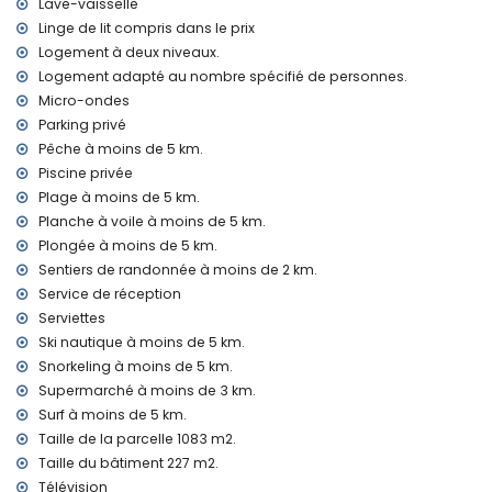
Lave-vaisselle
autorisés
L'hébergement est très adapté pour les familles avec
Linge de lit compris dans le prix
enfants
Logement à deux niveaux.
Logement adapté au nombre spécifié de personnes.
Installations et services inclus dans le prix de location de la
Micro-ondes
villa
Parking privé
internet (WiFi)
Pêche à moins de 5 km.
fer et planche à repasser
Piscine privée
linge de lit et serviettes de toilette
service de réception et service d'urgence 24h/24
Plage à moins de 5 km.
chauffage central et climatisation
Planche à voile à moins de 5 km.
Plongée à moins de 5 km.
Installations et services avec supplément
Sentiers de randonnée à moins de 2 km.
service d'aéroport
Service de réception
lit d'appoint et lits/couffins pour enfants (sur demande)
Serviettes
Divertissements et activités de loisirs pour vos vacances à
Ski nautique à moins de 5 km.
Jávea, Costa Blanca
Snorkeling à moins de 5 km.
Supermarché à moins de 3 km.
cinéma, théâtre, bar, promenade (Paseo Marítimo et
Jávea) (à moins de 5 kilomètres de la maison)
Surf à moins de 5 km.
Taille de la parcelle 1083 m2.
Sites touristiques et culturels à Jávea, Costa Blanca
Taille du bâtiment 227 m2.
musée (Histórico de Jávea), église (San Bartolomé, Jávea),
Télévision