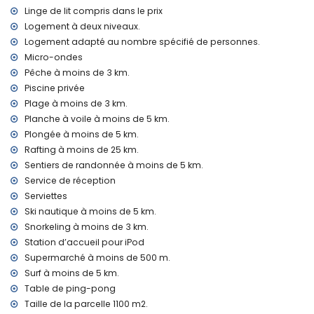
Linge de lit compris dans le prix
Installations et services avec supplément
Logement à deux niveaux.
service aéroport
Logement adapté au nombre spécifié de personnes.
lit supplémentaire et lits/berceaux pour enfants (sur
Micro-ondes
demande)
Pêche à moins de 3 km.
Divertissements et activités de loisirs pour vos vacances à
Piscine privée
Jávea, Costa Blanca
Plage à moins de 3 km.
cinéma, théâtre, bar, et promenade (Arenal Jávea) (à
Planche à voile à moins de 5 km.
moins de 5 kilomètres de la maison)
Plongée à moins de 5 km.
Lieux d'intérêt et culture à Jávea, Costa Blanca
Rafting à moins de 25 km.
Sentiers de randonnée à moins de 5 km.
musée (Histórico de Jávea), ruine (Molinos de Viento,
Service de réception
Jávea), et bâtiment architectural (Histórico de Jávea) (à
Serviettes
moins de 5 kilomètres de l'hébergement)
église (Virgen de Loreto, Puerto, Jávea), monument (Pueblo
Ski nautique à moins de 5 km.
de Jávea, Jávea) et lieu historique (Pueblo de Jávea) (à
Snorkeling à moins de 3 km.
moins de 10 kilomètres de l'hébergement)
Station d’accueil pour iPod
château (Portal de la Vila et Dénia) (à moins de 25
Supermarché à moins de 500 m.
kilomètres de l'hébergement)
Surf à moins de 5 km.
Sports
Table de ping-pong
Taille de la parcelle 1100 m2.
cyclisme (à moins de 1000 mètres de la villa)