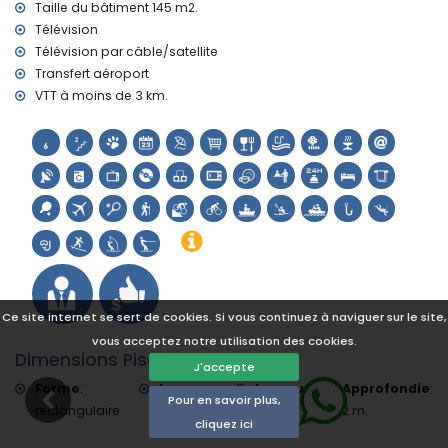
tennis, randonnée, VTT, canoë, kayak, pêche, plongée,
Taille du bâtiment 145 m2.
snorkeling, surf, planche à voile et ski nautique (à moins de
Télévision
5 kilomètres de la villa)
Télévision par câble/satellite
golf (Golf de Jávea) et équitation (à moins de 10 kilomètres
Transfert aéroport
de la villa)
VTT à moins de 3 km.
rafting (à moins de 25 kilomètres de la villa)
Ce site internet se sert de cookies. Si vous continuez à naviguer sur le site,
vous acceptez notre utilisation des cookies.
Dimensions Piscine
J'accepte
Forme
:
Longueur
:
Largeur
:
Approfondie
:
Pour en savoir plus,
rectangulaire
8 m.
4 m.
2 m.
cliquez ici