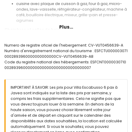
cuisine avec plaque de cuisson à gaz, four à gaz, micro-
ondes, lave-vaisselle, réfrigérateur-congélateur, machine à
café, bouilloire électrique, mixeur, grille-pain et presse-
agrumes
Plus...
Chambres et salles de bains
chambre avec 2 lits simples (mesurant 200 x 80 cm) et
ventilateur
Numero de registre oficiel de l'hebergement: CV-VUT0456639-A
chambre avec 2 lits simples (mesurant 200 x 90 cm) et
Numéro d'enregistrement national du tourisme : ESFCTU000003071
ventilateur
0002893960000000000000CV-VUT0456639-A8
chambre avec 2 lits simples (mesurant 200 x 80 cm),
Code du registre national des hébergements: ESFCNT0000030710
ventilateur, et salle de bain en suite
0028939600000000000000000000000000007
salle de bain en suite avec lavabo simple, douche et
toilette
salle de bain avec lavabo simple, combinaison
IMPORTANT À SAVOIR: Les prix pour Villa Escabusso 6 pax à
baignoire/douche, et toilette
Javea sont indiqués sur la liste des prix par semaine, y
salle de bain avec lavabo simple, douche et toilette
compris les frais supplémentaires. Cela ne signifie pas que
Extérieur de la villa
vous devez toujours louer à la semaine. En dehors de la
haute saison, vous pouvez choisir librement votre jour
grand terrain clôturé
d'arrivée et de départ en cliquant sur le calendrier des
piscine privée mesurant 8 m x 4 m et 2 m de profondeur
disponibilités aux dates souhaitées, la location est calculée
magnifique jardin avec pelouse, gravier, arbres, et mobilier
automatiquement. Si vous le souhaitez, vous pouvez
de jardin avec transats