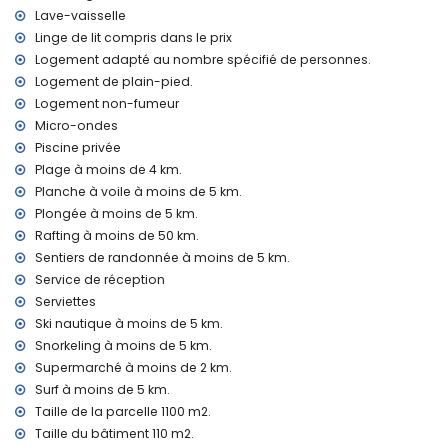
linge de lit et serviettes
Lave-vaisselle
service de réception et service d'urgence 24h/24
Linge de lit compris dans le prix
climatisation
Logement adapté au nombre spécifié de personnes.
Installations et services à un coût supplémentaire
Logement de plain-pied.
lit d'appoint et lits/couffins pour enfants (sur demande)
Logement non-fumeur
Micro-ondes
Divertissements et activités de loisirs pour vos vacances à
Piscine privée
Xàbia, Costa Blanca
Plage à moins de 4 km.
discothèque, bar et promenade (El Arenal) (à moins de 5
Planche à voile à moins de 5 km.
kilomètres de la maison)
Plongée à moins de 5 km.
Curiosités et culture à Xàbia, Costa Blanca
Rafting à moins de 50 km.
Sentiers de randonnée à moins de 5 km.
musée (Histórico de Xàbia, Xàbia), église (Virgen de Loreto,
Service de réception
Puerto, Xàbia), ruine (Molinos de Viento, Xàbia), monument
(Pueblo de Xàbia, Xàbia), bâtiment architectural (Histórico
Serviettes
de Xàbia, Xàbia), site historique (Pueblo de Xàbia et Xàbia)
Ski nautique à moins de 5 km.
(à moins de 5 kilomètres de l'hébergement)
Snorkeling à moins de 5 km.
château (Portal de la Vila et Dénia) (à moins de 25
Supermarché à moins de 2 km.
kilomètres de l'hébergement)
Surf à moins de 5 km.
Sports
Taille de la parcelle 1100 m2.
Taille du bâtiment 110 m2.
tennis (à moins de 1000 mètres de la villa)