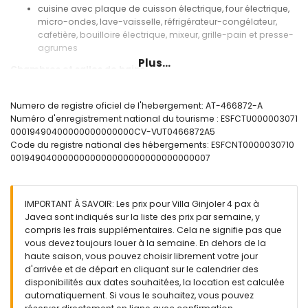
cuisine avec plaque de cuisson électrique, four électrique,
micro-ondes, lave-vaisselle, réfrigérateur-congélateur,
cafetière, bouilloire électrique, mixeur, grille-pain et presse-
agrumes
Plus...
Chambres et salles de bains
chambre avec lit queen-size (mesurant 200 par 150 cm) et
salle de bains en suite
Numero de registre oficiel de l'hebergement: AT-466872-A
chambre avec 2 lits simples (mesurant 200 par 90 cm)
Numéro d'enregistrement national du tourisme : ESFCTU000003071
salle de bains en suite avec lavabo simple, douche et
00019490400000000000000CV-VUT0466872A5
toilettes
Code du registre national des hébergements: ESFCNT0000030710
salle de bains avec lavabo simple, douche et toilettes
0019490400000000000000000000000000007
Extérieur de la villa
grand terrain clos
IMPORTANT À SAVOIR: Les prix pour Villa Ginjoler 4 pax à
piscine privée mesurant 8 m x 4 m et 2 m de profondeur
Javea sont indiqués sur la liste des prix par semaine, y
magnifique jardin avec pelouse et arbres, et mobilier de
compris les frais supplémentaires. Cela ne signifie pas que
jardin avec transats
vous devez toujours louer à la semaine. En dehors de la
2 terrasses
haute saison, vous pouvez choisir librement votre jour
barbecue
d'arrivée et de départ en cliquant sur le calendrier des
coin salon extérieur et coin repas extérieur
disponibilités aux dates souhaitées, la location est calculée
automatiquement. Si vous le souhaitez, vous pouvez
Plus d'informations