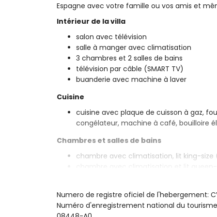
Espagne avec votre famille ou vos amis et m
Intérieur de la villa
salon avec télévision
salle à manger avec climatisation
3 chambres et 2 salles de bains
télévision par câble (SMART TV)
buanderie avec machine à laver
Cuisine
cuisine avec plaque de cuisson à gaz, four
congélateur, machine à café, bouilloire é
Chambres et salles de bains
chambre avec climatisation, lit king-size
chambre avec climatisation et lit queen
chambre avec climatisation et 2 lits sim
salle de bains en suite avec lavabo simple
Numero de registre oficiel de l'hebergement
salle de bains avec lavabo simple, baigno
Numéro d'enregistrement national du touri
Extérieur de la villa
08448-A0