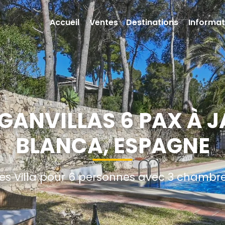
Accueil
Ventes
Destinations
Informat
UGANVILLAS 6 PAX À 
BLANCA, ESPAGNE
s Villa pour 6 personnes avec 3 chambres