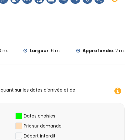
moins de 25 kilomètres de l'hébergement)
e, canoë, kayak, plongée, snorkeling et surf (à moins de
 moins de 10 kilomètres de la villa)
0 m.
Largeur
:
6 m.
Approfondie
:
2 m.
iquant sur les dates d’arrivée et de
Dates choisies
Prix ​​sur demande
Départ interdit