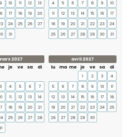
9
10
11
12
13
4
5
6
7
8
9
10
16
17
18
19
20
11
12
13
14
15
16
17
23
24
25
26
27
18
19
20
21
22
23
24
30
31
25
26
27
28
29
30
31
mars 2027
avril 2027
me
je
ve
sa
di
lu
ma
me
je
ve
sa
di
1
2
3
4
3
4
5
6
7
5
6
7
8
9
10
11
10
11
12
13
14
12
13
14
15
16
17
18
17
18
19
20
21
19
20
21
22
23
24
25
24
25
26
27
28
26
27
28
29
30
31