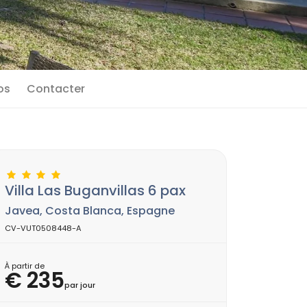
os
Contacter
Villa Las Buganvillas 6 pax
Javea, Costa Blanca, Espagne
CV-VUT0508448-A
À partir de
€ 235
par jour