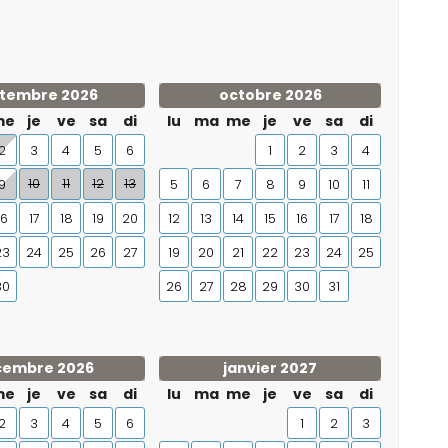
tembre 2026
octobre 2026
me
je
ve
sa
di
lu
ma
me
je
ve
sa
di
2
3
4
5
6
1
2
3
4
10
11
12
13
9
5
6
7
8
9
10
11
16
17
18
19
20
12
13
14
15
16
17
18
23
24
25
26
27
19
20
21
22
23
24
25
30
26
27
28
29
30
31
cembre 2026
janvier 2027
me
je
ve
sa
di
lu
ma
me
je
ve
sa
di
2
3
4
5
6
1
2
3