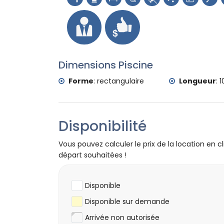
château (Portal de la Vila et Dénia) (à 
Sports
tennis, randonnée, VTT, cyclisme, escalad
5 kilomètres de la villa)
golf (Club de Golf, Jávea) et équitation (à
Dimensions Piscine
Forme
:
rectangulaire
Longueur
:
1
Disponibilité
Vous pouvez calculer le prix de la location en cl
départ souhaitées !
Disponible
Disponible sur demande
Arrivée non autorisée