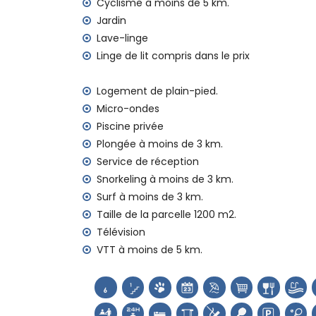
Cyclisme à moins de 5 km.
Équipements et services inclus dans le prix d
Jardin
internet (fibre optique)
Lave-linge
fer et planche à repasser
Linge de lit compris dans le prix
linge de lit et serviettes
service de réception et service d'urgenc
Logement de plain-pied.
table de ping-pong
Micro-ondes
chauffage par air et climatisation
Piscine privée
Équipements et services en supplément
Plongée à moins de 3 km.
lit supplémentaire et lit/couchette d'en
Service de réception
Snorkeling à moins de 3 km.
Activités de divertissement et de loisirs 
Surf à moins de 3 km.
bar (à moins de 1000 mètres de la maiso
Taille de la parcelle 1200 m2.
cinéma, discothèque, promenade (El Aren
Télévision
Sites et culture à Jávea, Costa Blanca
VTT à moins de 5 km.
musée (Histórico de Jávea, Jávea), église
Viento, Jávea), monument (Pueblo de Jáv
Jávea), lieu historique (Pueblo de Jávea