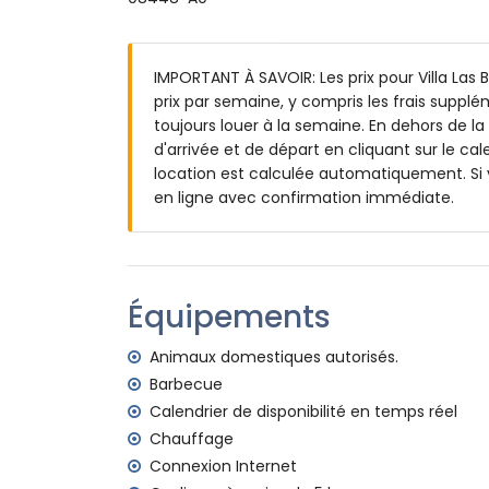
grand terrain
piscine privée mesurant 10m x 6m et 2m
IMPORTANT À SAVOIR: Les prix pour Villa Las B
magnifique jardin gazonné avec des arbre
prix par semaine, y compris les frais suppl
3 terrasses, dont 1 couverte
toujours louer à la semaine. En dehors de la
barbecue
d'arrivée et de départ en cliquant sur le cal
espace salon extérieur et espace à mang
location est calculée automatiquement. Si 
2 places de parking privées
en ligne avec confirmation immédiate.
Informations supplémentaires
ville la plus proche : Jávea (à moins de 4 k
rivage ou berge le plus proche : Méditerra
plage la plus proche : El Arenal, Jávea (à 
Équipements
port le plus proche : Nou Fontana (à moins
parc le plus proche : Pinosol (à moins de 4
Animaux domestiques autorisés.
aéroport le plus proche : Alicante (à moins
Barbecue
deuxième aéroport le plus proche : Valenc
Calendrier de disponibilité en temps réel
interdit de fumer
Chauffage
animaux acceptés
Connexion Internet
L'hébergement est très adapté pour les f