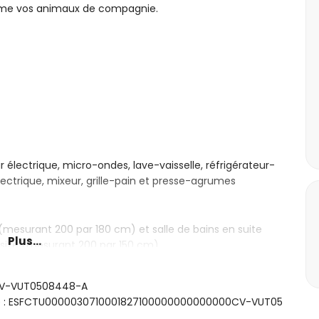
ême vos animaux de compagnie.
 électrique, micro-ondes, lave-vaisselle, réfrigérateur-
lectrique, mixeur, grille-pain et presse-agrumes
 (mesurant 200 par 180 cm) et salle de bains en suite
Plus...
-size (mesurant 200 par 150 cm)
ples (mesurant 190 par 90 cm)
, douche, bidet et toilettes
: CV-VUT0508448-A
ire/douche et toilettes
sme : ESFCTU0000030710001827100000000000000CV-VUT05