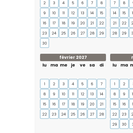
2
3
4
5
6
7
8
7
8
9
10
11
12
13
14
15
14
15
16
17
18
19
20
21
22
21
22
23
24
25
26
27
28
29
28
29
30
février 2027
lu
ma
me
je
ve
sa
di
lu
ma
1
2
3
4
5
6
7
1
2
8
9
10
11
12
13
14
8
9
15
16
17
18
19
20
21
15
16
22
23
24
25
26
27
28
22
23
29
30