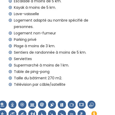
Escalade à moins de 5 km.
e location de la villa
Kayak à moins de 5 km.
Lave-vaisselle
Logement adapté au nombre spécifié de
personnes.
e 24h/24
Logement non-fumeur
Parking privé
Plage à moins de 3 km.
Sentiers de randonnée à moins de 5 km.
fant (sur demande)
Serviettes
Supermarché à moins de 1 km.
pour vos vacances à Jávea, Costa Blanca
Table de ping-pong
n)
Taille du bâtiment 270 m2.
al et Jávea) (à moins de 5 kilomètres de la maison)
Télévision par câble/satellite
 (Virgen de Loreto, Puerto, Jávea), ruine (Molinos de
ea, Jávea), bâtiment architectural (Pueblo de Jávea,
 et Jávea) (à moins de 10 kilomètres de l'hébergement)