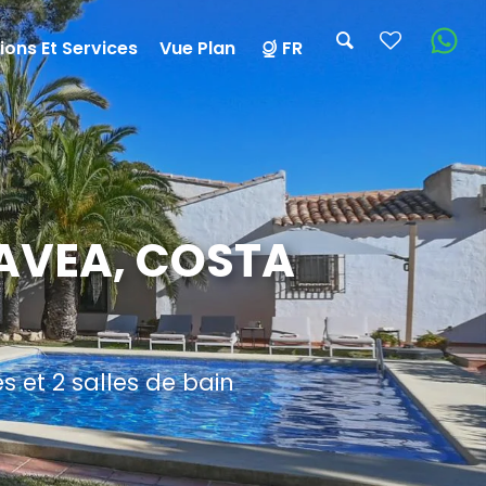
ions Et Services
Vue Plan
FR
JAVEA, COSTA
 et 2 salles de bain