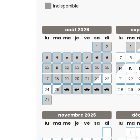
Indisponible
août 2026
sep
lu
ma
me
je
ve
sa
di
lu
ma
1
2
1
3
4
5
6
7
8
9
7
8
10
11
12
13
14
15
16
14
15
17
18
19
20
21
22
23
21
22
26
27
28
29
30
24
25
28
29
31
novembre 2026
dé
lu
ma
me
je
ve
sa
di
lu
ma
1
1