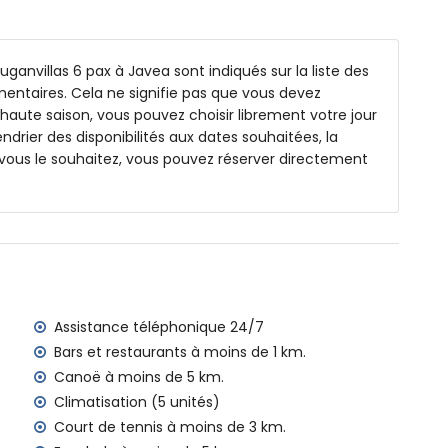
 de profondeur
uganvillas 6 pax à Javea sont indiqués sur la liste des
s et mobilier de jardin avec transats
émentaires. Cela ne signifie pas que vous devez
 haute saison, vous pouvez choisir librement votre jour
endrier des disponibilités aux dates souhaitées, la
er extérieur
vous le souhaitez, vous pouvez réserver directement
ilomètres de la villa)
née, Jávea (à moins de 3 kilomètres de la villa)
moins de 3 kilomètres de la villa)
 de 3 kilomètres de la villa)
 kilomètres de la villa)
Assistance téléphonique 24/7
 de 100 kilomètres de la villa)
Bars et restaurants à moins de 1 km.
ia (> 100 kilomètres)
Canoë à moins de 5 km.
Climatisation (5 unités)
Court de tennis à moins de 3 km.
amilles avec enfants