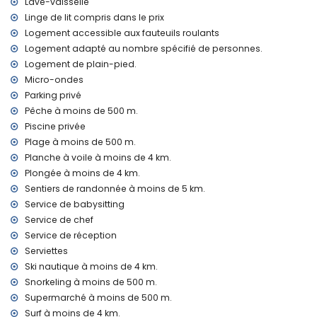
kilomètres de la villa)
Lave-vaisselle
Deuxième aéroport le plus proche : Valence (> 100
Linge de lit compris dans le prix
kilomètres)
Logement accessible aux fauteuils roulants
Animaux domestiques non admis
Logement adapté au nombre spécifié de personnes.
Hébergement adapté aux personnes en fauteuil roulant
Logement de plain-pied.
L'hébergement est très adapté pour les familles avec
Micro-ondes
enfants
Parking privé
Installations et services inclus dans le prix de la location de
Pêche à moins de 500 m.
la villa
Piscine privée
Internet (WiFi)
Plage à moins de 500 m.
Fer et planche à repasser
Planche à voile à moins de 4 km.
Linge de lit et serviettes
Plongée à moins de 4 km.
Service de réception et service d'urgence 24 heures sur 24
Sentiers de randonnée à moins de 5 km.
Table de ping-pong
Service de babysitting
Chauffage par air et air conditionné
Service de chef
Installations et services avec supplément
Service de réception
Service d'aéroport
Serviettes
Service de cuisinier, service de blanchisserie et service de
Ski nautique à moins de 4 km.
garde d'enfants
Snorkeling à moins de 500 m.
Chauffage de la piscine
Supermarché à moins de 500 m.
Lit supplémentaire et lits/couffins pour enfants (sur
Surf à moins de 4 km.
demande)