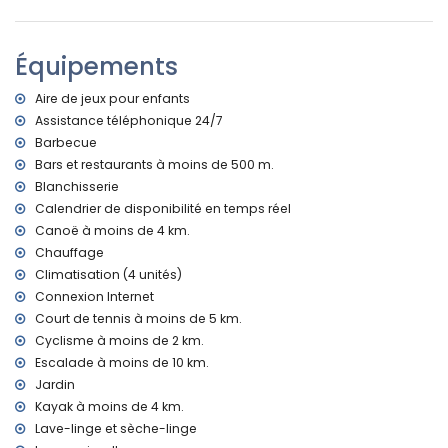
Piscine privée chauffée mesurant 10 m x 5 m et 2 m de
profondeur
Magnifique jardin avec pelouse, gravier, arbres et mobilier
Équipements
de jardin avec transats
Aire de jeux
Aire de jeux pour enfants
3 terrasses, dont 2 couvertes
Assistance téléphonique 24/7
Cuisine extérieure et barbecue
Douche extérieure
Barbecue
Espace salon extérieur et espace salle à manger extérieur
Bars et restaurants à moins de 500 m.
2 places de parking couvertes privées et 3 places de
Blanchisserie
parking privées
Calendrier de disponibilité en temps réel
Plus d'informations
Canoë à moins de 4 km.
Chauffage
Ville la plus proche : Moraira (à moins de 3 kilomètres de la
Climatisation (4 unités)
villa)
Connexion Internet
Rivière ou rive la plus proche : mer Méditerranée (à moins
de 500 mètres de la villa)
Court de tennis à moins de 5 km.
Plage la plus proche : Cala Andrago (à moins de 500
Cyclisme à moins de 2 km.
mètres de la villa)
Escalade à moins de 10 km.
Port le plus proche : Puerto de Moraira (à moins de 3
Jardin
kilomètres de la villa)
Kayak à moins de 4 km.
Parc le plus proche à moins de 3 kilomètres de la villa
Lave-linge et sèche-linge
Aéroport le plus proche : Alicante (à moins de 100