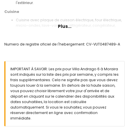
l'extérieur.
Cuisine
Cuisine avec plaque de cuisson électrique, four électrique,
micro-ondes, lave-vaisselle, réfrigérateur, congélateur,
Plus...
cafetière, bouilloire électrique, mixeur, grille-pain et presse-
agrumes
Numero de registre oficiel de l'hebergement: CV-VUT0487489-A
Chambres et salles de bains
Chambre avec air conditionné, lit double (mesurant 200
par 140 cm), et salle de bains en suite
Chambre avec air conditionné et lit double (mesurant 190
IMPORTANT À SAVOIR: Les prix pour Villa Andrago 6 à Moraira
par 135 cm)
sont indiqués sur la liste des prix par semaine, y compris les
Chambre avec air conditionné, 2 lits simples (mesurant 200
frais supplémentaires. Cela ne signifie pas que vous devez
par 90 cm), télévision et salle de bains en suite
toujours louer à la semaine. En dehors de la haute saison,
Salle de bains en suite avec lavabo simple, baignoire,
vous pouvez choisir librement votre jour d'arrivée et de
douche et toilettes
départ en cliquant sur le calendrier des disponibilités aux
Salle de bains en suite avec lavabo simple, douche et
dates souhaitées, la location est calculée
toilettes
automatiquement. Si vous le souhaitez, vous pouvez
Salle de bains avec lavabo simple, douche et toilettes
réserver directement en ligne avec confirmation
Extérieur de la villa
immédiate.
Grand terrain clos