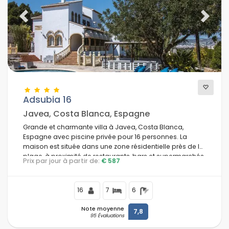
Previous
Next
Adsubia 16
Javea, Costa Blanca, Espagne
Grande et charmante villa à Javea, Costa Blanca,
Espagne avec piscine privée pour 16 personnes. La
maison est située dans une zone résidentielle près de la
plage, à proximité de restaurants, bars et supermarchés,
Prix par jour à partir de:
€ 587
à 1 km de la plage El Arenal, Javea et à 1 km de la mer
Méditerranée, Javea.
16
7
6
Note moyenne
7,8
95 Évaluations