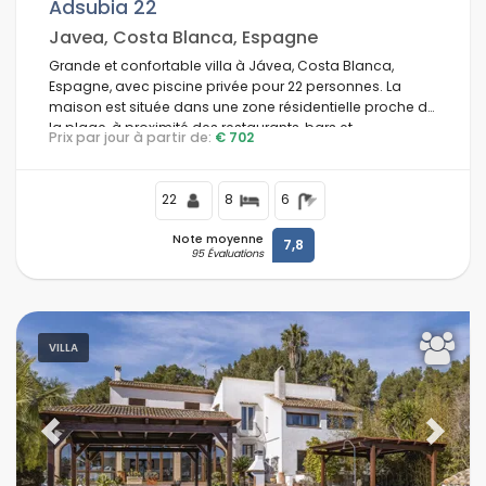
Adsubia 22
Javea, Costa Blanca, Espagne
Grande et confortable villa à Jávea, Costa Blanca,
Espagne, avec piscine privée pour 22 personnes. La
maison est située dans une zone résidentielle proche de
la plage, à proximité des restaurants, bars et
Prix par jour à partir de:
€ 702
supermarchés, à 1 km de la plage El Arenal, Jávea, et à 1
km de la Méditerranée, Jávea.
22
8
6
Note moyenne
7,8
95 Évaluations
VILLA
Previous
Next