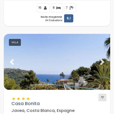
16
8
7
Note moyenne
8,1
94 Évaluations
VILLA
Previous
Next
Casa Bonita
Javea, Costa Blanca, Espagne