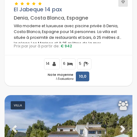
El Jabeque 14 pax
Piscine
(453)
Denia, Costa Blanca, Espagne
Piscine privée
(346)
Villa moderne et luxueuse avec piscine privée à Denia,
Costa Blanca, Espagne pour 14 personnes. La villa est
Piscine chauffée
(25)
située à proximité de restaurants et bars, à 25 mètres de
Jacuzzi
(17)
la plage Les Marines et à 25 mètres de la mer
Prix par jour à partir de:
€ 942
Sauna
Méditerranée.
(5)
Air conditionné
(453)
14
6
5
Wi-Fi
(475)
Animaux domestiques admis
(216)
Note moyenne
10,0
1 Évaluations
Téléphone
(0)
Internet
(474)
Télévision
(464)
VILLA
Satellite / Câble
(380)
Chauffage central
(410)
Lave-vaisselle
(415)
Lave-linge
Previous
Next
(467)