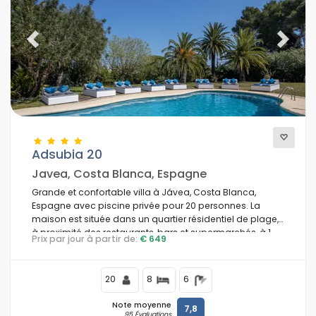
Previous
Next
Adsubia 20
Javea, Costa Blanca, Espagne
Grande et confortable villa à Jávea, Costa Blanca,
Espagne avec piscine privée pour 20 personnes. La
maison est située dans un quartier résidentiel de plage,
à proximité des restaurants, bars et supermarchés, à 1
Prix par jour à partir de:
€ 649
km de la plage El Arenal, Jávea, et à 1 km de la mer
Méditerranée, Jávea.
20
8
6
Note moyenne
7,8
95 Évaluations