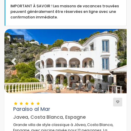
IMPORTANT À SAVOIR ! Les maisons de vacances trouvées
peuvent généralement être réservées en ligne avec une
confirmation immédiate.
Type d'hébergement
VILLA
Personnes
Previous
Next
Des chambres
Salles de bains
Paraiso al Mar
Javea, Costa Blanca, Espagne
Grande villa de style classique à Jávea, Costa Blanca,
Services populaires
Espagne, avec piscine privée pour 12 personnes. La