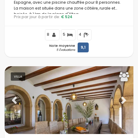
Espagne, avec une piscine chauffée pour 8 personnes.
La maison est située dans une zone côtière, rurale et
boisée, à 1 km de la plage d'Altea.
Prix par jour à partir de:
€ 524
8
5
4
Note moyenne
9,1
5 Évaluations
VILLA
Previous
Next