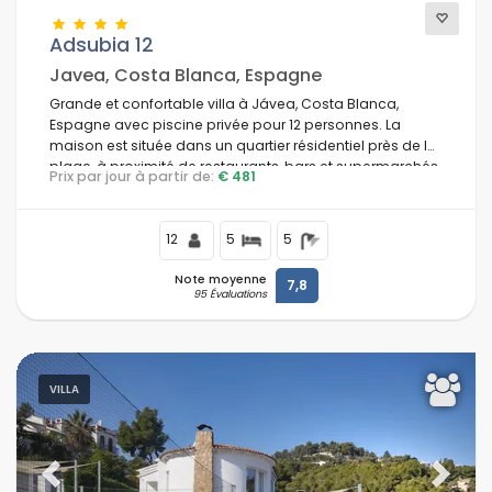
Adsubia 12
Javea, Costa Blanca, Espagne
Grande et confortable villa à Jávea, Costa Blanca,
Espagne avec piscine privée pour 12 personnes. La
maison est située dans un quartier résidentiel près de la
plage, à proximité de restaurants, bars et supermarchés,
Prix par jour à partir de:
€ 481
à 1 km de la plage El Arenal de Jávea et à 1 km du
Mediterráneo de Jávea.
12
5
5
Note moyenne
7,8
95 Évaluations
VILLA
Previous
Next