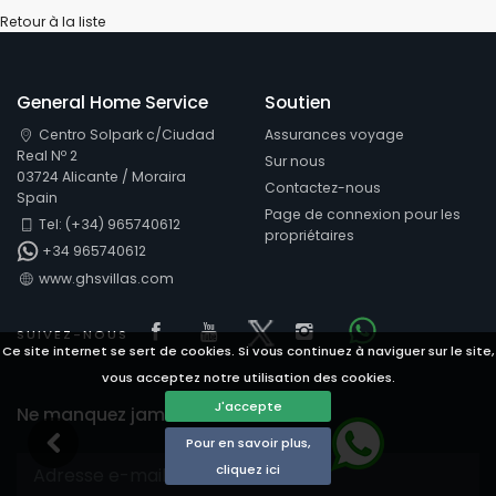
Retour à la liste
General Home Service
Soutien
Centro Solpark c/Ciudad
Assurances voyage
Real Nº 2
Sur nous
03724 Alicante / Moraira
Contactez-nous
Spain
Page de connexion pour les
Tel: (+34) 965740612
propriétaires
+34 965740612
www.ghsvillas.com
Visit our Facebook page
Visit our youtube page
Visit our x page
Visit our isntag
SUIVEZ-NOUS
Visit our Face
Ce site internet se sert de cookies. Si vous continuez à naviguer sur le site,
vous acceptez notre utilisation des cookies.
J'accepte
Ne manquez jamais nos offres
Pour en savoir plus,
cliquez ici