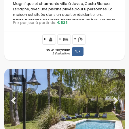
Magnifique et charmante villa à Javea, Costa Blanca,
Espagne, avec une piscine privée pour 8 personnes. La
maison est située dans un quartier résidentiel en
hauteur, proche des restaurants et bars, et à 500 m de la
Prix par jour à partir de:
€ 535
plage de La Barraca.
8
3
2
Note moyenne
9,7
2 Évaluations
VILLA
Previous
Next