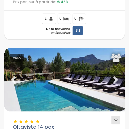
Prix par jour à partir de:
€ 453
12
6
6
Note moyenne
8,1
94 Évaluations
VILLA
Previous
Next
Oltavista 14 pax