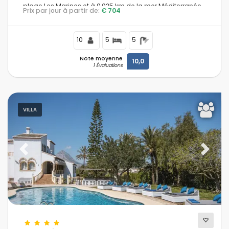
plage Les Marines et à 0,025 km de la mer Méditerranée.
Prix par jour à partir de:
€ 704
10
5
5
Note moyenne
10,0
1 Évaluations
VILLA
Previous
Next