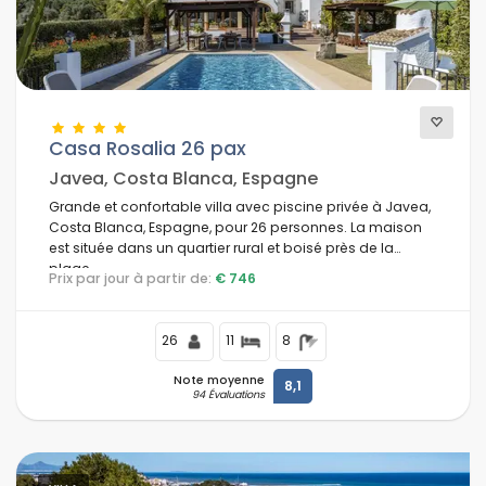
Cheminée
(200)
Distances
Casa Rosalia 26 pax
Javea, Costa Blanca, Espagne
Confort
Grande et confortable villa avec piscine privée à Javea,
Costa Blanca, Espagne, pour 26 personnes. La maison
est située dans un quartier rural et boisé près de la
plage.
Prix par jour à partir de:
€ 746
Services
26
11
8
Note moyenne
8,1
Vues
94 Évaluations
Catégories supplémentaires