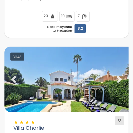
20
10
7
Note moyenne
8,2
13 Évaluations
VILLA
Previous
Next
Villa Charlie