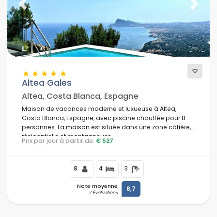
Previous
Next
Altea Gales
Altea, Costa Blanca, Espagne
Maison de vacances moderne et luxueuse à Altea,
Costa Blanca, Espagne, avec piscine chauffée pour 8
personnes. La maison est située dans une zone côtière,
résidentielle et montagneuse.
Prix par jour à partir de:
€ 527
8
4
3
Note moyenne
8,7
7 Évaluations