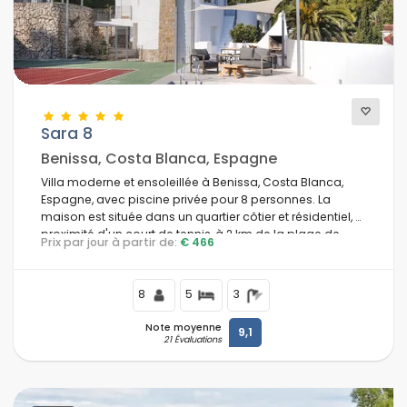
Sara 8
Benissa, Costa Blanca, Espagne
Villa moderne et ensoleillée à Benissa, Costa Blanca,
Espagne, avec piscine privée pour 8 personnes. La
maison est située dans un quartier côtier et résidentiel, à
proximité d'un court de tennis, à 2 km de la plage de
Prix par jour à partir de:
€ 466
Cala Abogat et à 5 km de Moraira.
8
5
3
Note moyenne
9,1
21 Évaluations