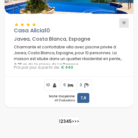
Casa Alicia10
Javea, Costa Blanca, Espagne
Charmante et confortable villa avec piscine privée à
Javea, Costa Blanca, Espagne, pour 10 personnes. La
maison est située dans un quartier résidentiel en pente,
à 25 m de la plage de La Barraca.
Prix par jour à partir de:
€ 440
10
5
3
Note moyenne
7,8
49 Évaluations
1
2
3
4
5
>
>>