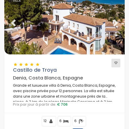
VILLA
Previous
Next
Castillo de Troya
Denia, Costa Blanca, Espagne
Grande et luxueuse villa à Denia, Costa Blanca, Espagne,
avec piscine privée pour 12 personnes. La villa est située
dans une zone urbaine et montagneuse près de la
plage, à 3 km de la plage Marineta Cassiana et à 3 km
Prix par jour à partir de:
€ 706
du centre-ville de Denia.
12
6
6