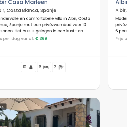
bir Casa Marleen
Albi
bir, Costa Blanca, Spanje
Albir
dervolle en comfortabele villa in Albir, Costa
Moder
anca, Spanje met een privézwembad voor 10
privé
sonen. Het huis is gelegen in een kust- en
6 per
delijk gebied, dicht bij restaurants en cafés,
heuve
rijs per dag vanaf:
€ 369
Prij
nkels en supermarkten, op 500 m van het
van h
rand van Albir en 1 km van het centrum van
ir.
10
6
2
LLA