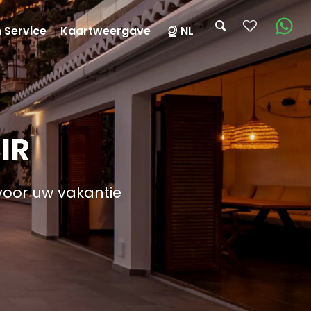
n Service
Kaartweergave
NL
IR
voor uw vakantie