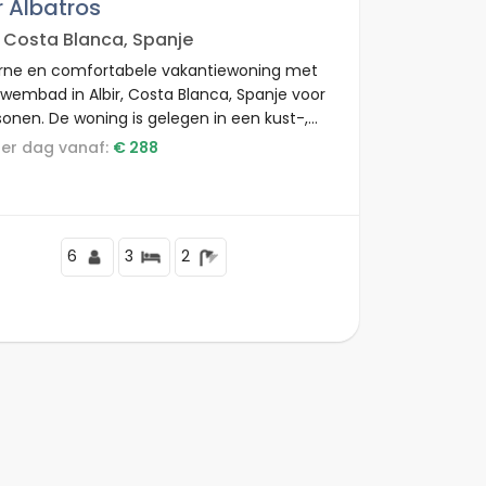
r Albatros
, Costa Blanca, Spanje
ne en comfortabele vakantiewoning met
zwembad in Albir, Costa Blanca, Spanje voor
sonen. De woning is gelegen in een kust-,
lachtig en stedelijk gebied en ligt op 2 km
s per dag vanaf:
€ 288
et strand.
6
3
2