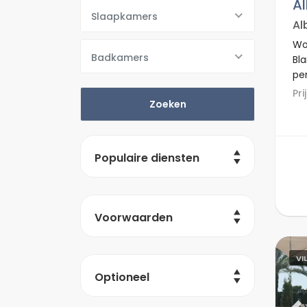
Al
Slaapkamers
Al
Won
Badkamers
Bl
per
ste
P
wi
st
Alb
Populaire diensten
Voorwaarden
VI
Optioneel