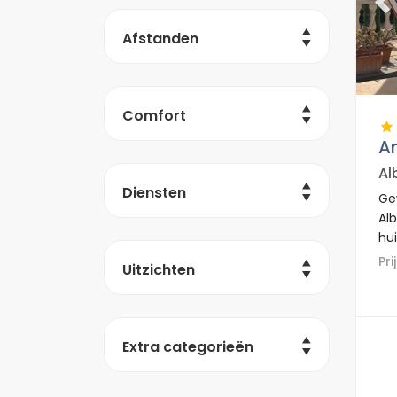
Pr
Afstanden
Comfort
A
Al
Diensten
Ge
Alb
hui
dic
P
Uitzichten
su
km 
Extra categorieën