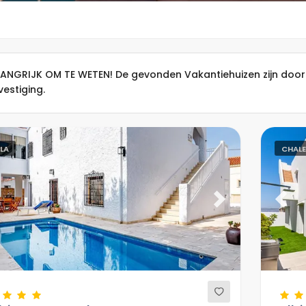
LANGRIJK OM TE WETEN! De gevonden Vakantiehuizen zijn door
estiging.
LLA
CHAL
evious
Next
Previ