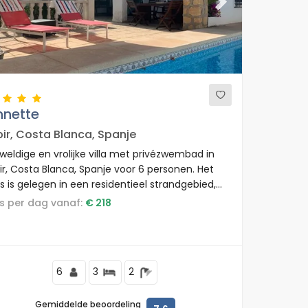
evious
Next
nnette
bir, Costa Blanca, Spanje
weldige en vrolijke villa met privézwembad in
ir, Costa Blanca, Spanje voor 6 personen. Het
s is gelegen in een residentieel strandgebied,
ht bij restaurants en bars, winkels en
rijs per dag vanaf:
€ 218
permarkten, 500 m van het Albir-strand en 0,5
van Albir.
6
3
2
Gemiddelde beoordeling