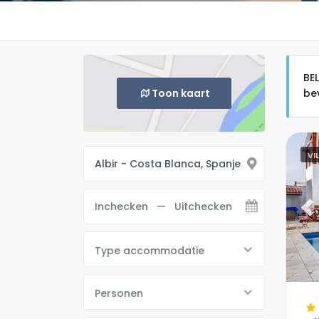
BE
Toon kaart
bev
VI
Pr
Type accommodatie
Personen